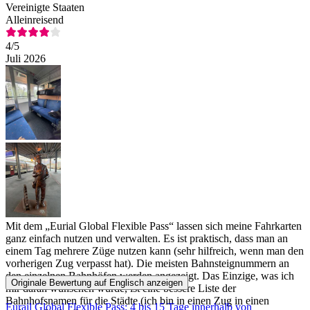
Vereinigte Staaten
Alleinreisend
4
/5
Juli 2026
Mit dem „Eurial Global Flexible Pass“ lassen sich meine Fahrkarten
ganz einfach nutzen und verwalten. Es ist praktisch, dass man an
einem Tag mehrere Züge nutzen kann (sehr hilfreich, wenn man den
vorherigen Zug verpasst hat). Die meisten Bahnsteignummern an
den einzelnen Bahnhöfen werden angezeigt. Das Einzige, was ich
Originale Bewertung auf Englisch anzeigen
mir daran wünschen würde, ist eine bessere Liste der
Bahnhofsnamen für die Städte (ich bin in einen Zug in einen
Eurail Global Flexible Pass: 4 bis 15 Tage innerhalb von