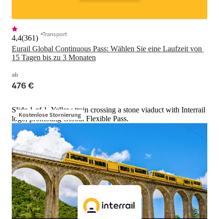
Transport
4,4
(
361
)
Eurail Global Continuous Pass: Wählen Sie eine Laufzeit von 
15 Tagen bis zu 3 Monaten
ab
476 €
Slide 1 of 1, Yellow train crossing a stone viaduct with Interrail
Kostenlose Stornierung
logo, promoting Global Flexible Pass.