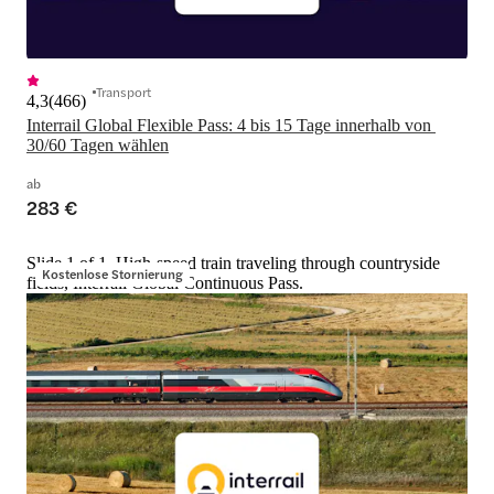
Transport
4,3
(
466
)
Interrail Global Flexible Pass: 4 bis 15 Tage innerhalb von 
30/60 Tagen wählen
ab
283 €
Slide 1 of 1, High-speed train traveling through countryside
Kostenlose Stornierung
fields, Interrail Global Continuous Pass.