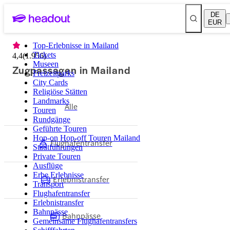
DE
EUR
Top-Erlebnisse in Mailand
Tickets
4,4
(
1.956
)
Museen
Zugpassagen in Mailand
Freizeitparks
City Cards
Religiöse Stätten
Landmarks
Alle
Touren
Rundgänge
Geführte Touren
Hop-on Hop-off Touren Mailand
Flughafentransfer
Stadtführungen
Private Touren
Ausflüge
Erbe Erlebnisse
Erlebnistransfer
Transport
Flughafentransfer
Erlebnistransfer
Bahnpässe
Bahnpässe
Gemeinsame Flughafentransfers