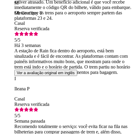
estiver atrasado. Um benefício adicional é que você recebe
M
imediatamente o código QR do bilhete, válido para embarque.
Observe que os trens para o aeroporto sempre partem das
Mr Geoffrey T
plataformas 23 e 24.
Casal
Reserva verificada
5
/5
Há 3 semanas
A estação de Rain fica dentro do aeroporto, está bem
sinalizada e é fácil de encontrar. As plataformas contam com
painéis informativos muito bons, que mostram para onde o
trem está indo e o horário de partida. O trem partiu no horário
previsto. Há excelentes compartimentos para bagagem.
Ver a avaliação original em inglês
I
Ileana P
Casal
Reserva verificada
5
/5
Semana passada
Recomendo totalmente o serviço: você evita ficar na fila nas
bilheterias para comprar passagens de trem e, além disso,