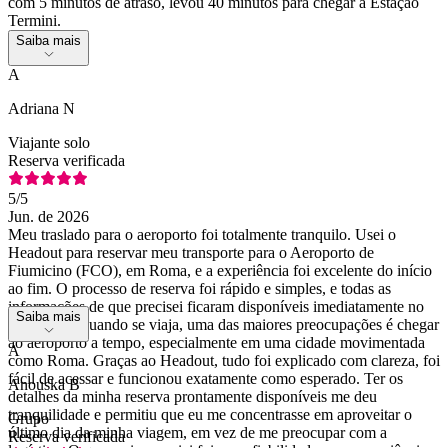
com 5 minutos de atraso, levou 40 minutos para chegar à Estação
Termini.
Saiba mais
A
Adriana N
Viajante solo
Reserva verificada
5
/5
Jun. de 2026
Meu traslado para o aeroporto foi totalmente tranquilo. Usei o
Headout para reservar meu transporte para o Aeroporto de
Fiumicino (FCO), em Roma, e a experiência foi excelente do início
ao fim. O processo de reserva foi rápido e simples, e todas as
informações de que precisei ficaram disponíveis imediatamente no
Saiba mais
aplicativo. Quando se viaja, uma das maiores preocupações é chegar
ao aeroporto a tempo, especialmente em uma cidade movimentada
A
como Roma. Graças ao Headout, tudo foi explicado com clareza, foi
fácil de acessar e funcionou exatamente como esperado. Ter os
Anouska B
detalhes da minha reserva prontamente disponíveis me deu
tranquilidade e permitiu que eu me concentrasse em aproveitar o
Grupo
último dia da minha viagem, em vez de me preocupar com a
Reserva verificada