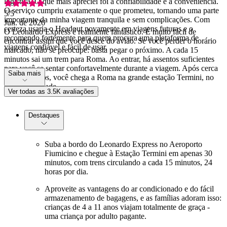
logística. O que mais apreciei foi a confiabilidade e a conveniência.
O serviço cumpriu exatamente o que prometeu, tornando uma parte
5
/5
importante da minha viagem tranquila e sem complicações. Com
Jun. de 2026
certeza usaria o Headout novamente em viagens futuras e o
O Leonardo Express é realmente fantástico. É muito fácil de
recomendo fortemente para quem procura uma plataforma de
encontrar assim que você desce do avião. Se você perder o horário
viagens confiável e fácil de usar.
marcado, não se preocupe: basta pegar o próximo. A cada 15
minutos sai um trem para Roma. Ao entrar, há assentos suficientes
para você se sentar confortavelmente durante a viagem. Após cerca
Saiba mais
de 32 minutos, você chega a Roma na grande estação Termini, no
centro da cidade.
Ver todas as 3.5K avaliações
Destaques
Suba a bordo do Leonardo Express no Aeroporto
Fiumicino e chegue à Estação Termini em apenas 30
minutos, com trens circulando a cada 15 minutos, 24
horas por dia.
Aproveite as vantagens do ar condicionado e do fácil
armazenamento de bagagens, e as famílias adoram isso:
crianças de 4 a 11 anos viajam totalmente de graça -
uma criança por adulto pagante.