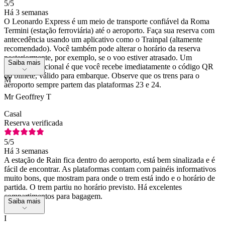
5
/5
Há 3 semanas
O Leonardo Express é um meio de transporte confiável da Roma
Termini (estação ferroviária) até o aeroporto. Faça sua reserva com
antecedência usando um aplicativo como o Trainpal (altamente
recomendado). Você também pode alterar o horário da reserva
posteriormente, por exemplo, se o voo estiver atrasado. Um
Saiba mais
benefício adicional é que você recebe imediatamente o código QR
do bilhete, válido para embarque. Observe que os trens para o
M
aeroporto sempre partem das plataformas 23 e 24.
Mr Geoffrey T
Casal
Reserva verificada
5
/5
Há 3 semanas
A estação de Rain fica dentro do aeroporto, está bem sinalizada e é
fácil de encontrar. As plataformas contam com painéis informativos
muito bons, que mostram para onde o trem está indo e o horário de
partida. O trem partiu no horário previsto. Há excelentes
compartimentos para bagagem.
Saiba mais
I