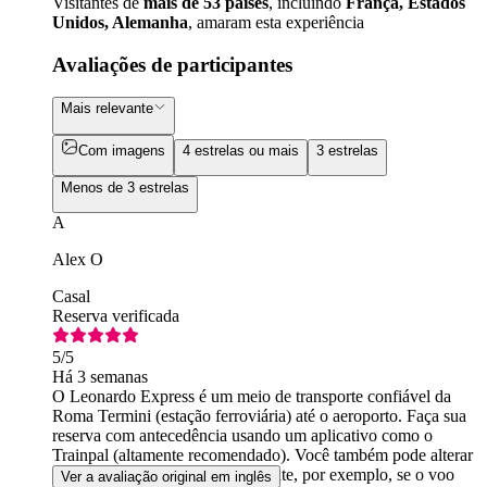
Visitantes de
mais de 53 países
, incluindo
França, Estados
Unidos, Alemanha
, amaram esta experiência
Avaliações de participantes
Mais relevante
Com imagens
4 estrelas ou mais
3 estrelas
Menos de 3 estrelas
A
Alex O
Casal
Reserva verificada
5
/5
Há 3 semanas
O Leonardo Express é um meio de transporte confiável da
Roma Termini (estação ferroviária) até o aeroporto. Faça sua
reserva com antecedência usando um aplicativo como o
Trainpal (altamente recomendado). Você também pode alterar
o horário da reserva posteriormente, por exemplo, se o voo
Ver a avaliação original em inglês