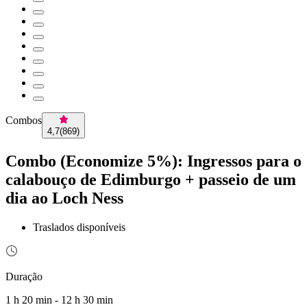
Combos
4,7
(
869
)
Combo (Economize 5%): Ingressos para o
calabouço de Edimburgo + passeio de um
dia ao Loch Ness
Traslados disponíveis
Duração
1 h 20 min - 12 h 30 min