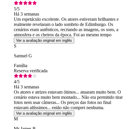
5
/5
Há 3 semanas
Um espetáculo excelente. Os atores estiveram brilhantes e
realmente revelaram o lado sombrio de Edimburgo. Os
cenários eram autênticos, recriando as imagens, os sons, a
atmosfera e os cheiros da época. Foi ao mesmo tempo
divertido e assustador.
Ver a avaliação original em inglês
S
Samuel G
Família
Reserva verificada
4
/5
Há 3 semanas
Os atores e atrizes estavam ótimos... atuaram muito bem. O
cenário estava muito bem montado... Não era permitido tirar
fotos nem usar câmeras... Os preços das fotos no final
estavam altíssimos... então não comprei nenhuma.
Ver a avaliação original em inglês
M
Mr James B