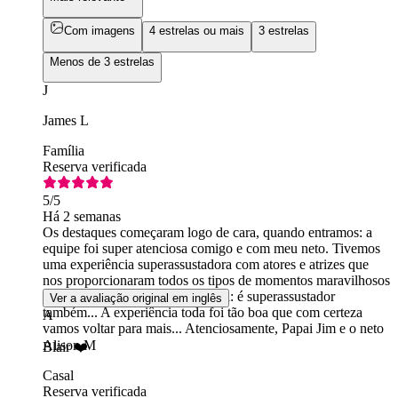
Com imagens
4 estrelas ou mais
3 estrelas
Menos de 3 estrelas
J
James L
Família
Reserva verificada
5
/5
Há 2 semanas
Os destaques começaram logo de cara, quando entramos: a
equipe foi super atenciosa comigo e com meu neto. Tivemos
uma experiência superassustadora com atores e atrizes que
nos proporcionaram todos os tipos de momentos maravilhosos
do passado. Mas atenção, pessoal: é superassustador
Ver a avaliação original em inglês
também... A experiência toda foi tão boa que com certeza
A
vamos voltar para mais... Atenciosamente, Papai Jim e o neto
Alison M
Blair ❤️
Casal
Reserva verificada