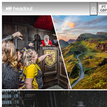
PT
GBP