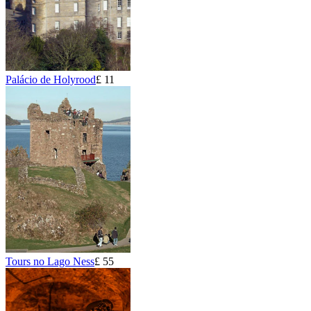
Palácio de Holyrood
£ 11
Tours no Lago Ness
£ 55