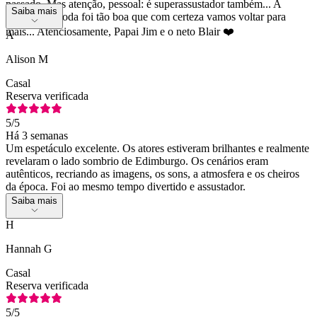
passado. Mas atenção, pessoal: é superassustador também... A
Saiba mais
experiência toda foi tão boa que com certeza vamos voltar para
mais... Atenciosamente, Papai Jim e o neto Blair ❤️
A
Alison M
Casal
Reserva verificada
5
/5
Há 3 semanas
Um espetáculo excelente. Os atores estiveram brilhantes e realmente
revelaram o lado sombrio de Edimburgo. Os cenários eram
autênticos, recriando as imagens, os sons, a atmosfera e os cheiros
da época. Foi ao mesmo tempo divertido e assustador.
Saiba mais
H
Hannah G
Casal
Reserva verificada
5
/5