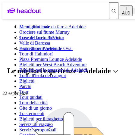
IT
AUD
Le migliori cose da fare a Adelaide
Menu principale
Crociere sul fiume Murray
Tour del porto di Victor
Cose da fare a Adela...
Valle di Barossa
Biglietti per l'Adelaide Oval
Le migliori esperien...
Tour di Hahndorf
Plaza Premium Lounge Adelaide
Biglietti per West Beach Adventure
Le migliori esperienze a Adelaide
Biglietti per le attrazioni di Adelaide
Tour all'Isola dei canguri
Biglietti
Parchi
Tour
22 esperienze
Tour guidati
Tour della città
Gite di un giorno
Trasferimenti
Biglietti per il traghetto
Servizi di viaggio
Servizi aeroportuali