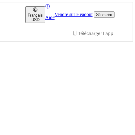
Vendre sur Headout
S'inscrire
Français
Aide
USD
Télécharger l’app