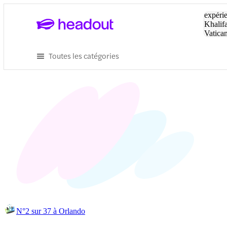
Tapez v
expérie
Khalif
Vatica
Eiffel
P
Toutes les catégories
N°2 sur 37 à Orlando