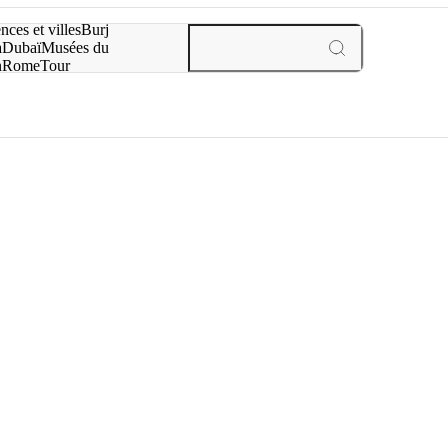
otre recherche :
nces et villes
Burj
a
Dubaï
Musées du
n
Rome
Tour
aris
expériences et villes