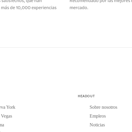
s satisfechos, que han
Recomendado por las mejores 
o más de 10,000 experiencias
mercado.
HEADOUT
va York
Sobre nosotros
 Vegas
Empleos
ma
Noticias