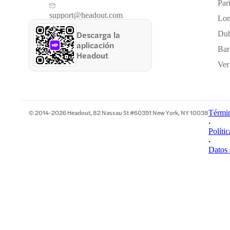
Par
support@headout.com
Lon
Descarga la
Dub
aplicación
Bar
Headout
Ver
© 2014-2026 Headout, 82 Nassau St #60351 New York, NY 10038
Términ
•
Políti
•
Datos 