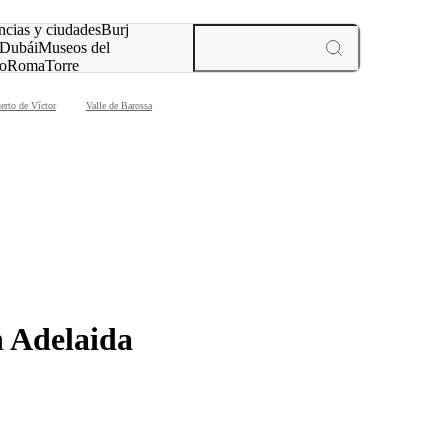
ncias y ciudades
Burj
Dubái
Museos del
o
Roma
Torre
rís
experiencias y ciudades
uerto de Víctor
Valle de Barossa
n Adelaida