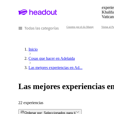
Buscar
experie
Khalifa
Vatican
Eiffel
Pa
Todas las categorías
Cruceros por el río Murray
Visitas al P
Inicio
Cosas que hacer en Adelaida
Las mejores experiencias en Ad...
Las mejores experiencias e
22 experiencias
Ordenar por: Seleccionados para ti