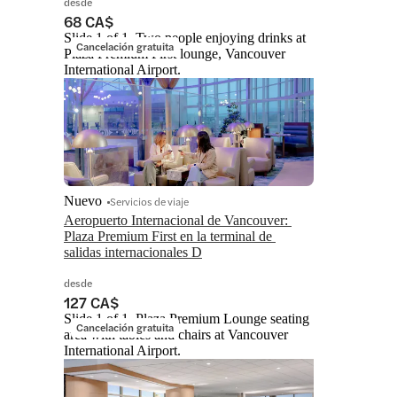
desde
68 CA$
Slide 1 of 1, Two people enjoying drinks at
Cancelación gratuita
Plaza Premium First lounge, Vancouver
International Airport.
Nuevo
Servicios de viaje
Aeropuerto Internacional de Vancouver: 
Plaza Premium First en la terminal de 
salidas internacionales D
desde
127 CA$
Slide 1 of 1, Plaza Premium Lounge seating
Cancelación gratuita
area with tables and chairs at Vancouver
International Airport.