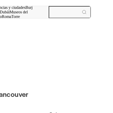
ncias y ciudades
Burj
Dubái
Museos del
o
Roma
Torre
rís
experiencias y ciudades
Vancouver