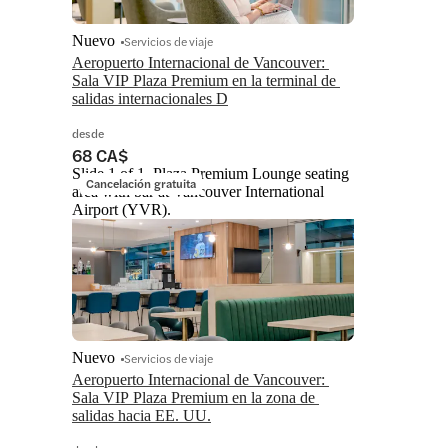
Nuevo
Servicios de viaje
Aeropuerto Internacional de Vancouver: 
Sala VIP Plaza Premium en la terminal de 
salidas internacionales D
desde
68 CA$
Slide 1 of 1, Plaza Premium Lounge seating
Cancelación gratuita
area with bar at Vancouver International
Airport (YVR).
Nuevo
Servicios de viaje
Aeropuerto Internacional de Vancouver: 
Sala VIP Plaza Premium en la zona de 
salidas hacia EE. UU.