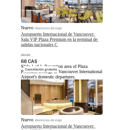
Nuevo
Servicios de viaje
Aeropuerto Internacional de Vancouver: 
Sala VIP Plaza Premium en la terminal de 
salidas nacionales C
desde
68 CA$
Slide 1 of 1, Reception area of Plaza
Cancelación gratuita
Premium Lounge at Vancouver International
Airport's domestic departures.
Nuevo
Servicios de viaje
Aeropuerto Internacional de Vancouver: 