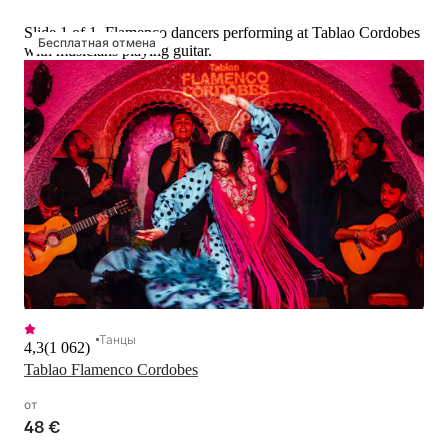
Slide 1 of 1, Flamenco dancers performing at Tablao Cordobes
Бесплатная отмена
with musicians playing guitar.
Танцы
4,3
(
1 062
)
Tablao Flamenco Cordobes
от
48 €