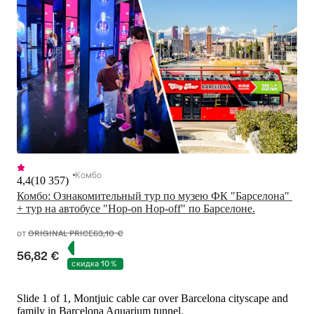
Комбо
4,4
(
10 357
)
Комбо: Ознакомительный тур по музею ФК "Барселона" 
+ тур на автобусе "Hop-on Hop-off" по Барселоне.
от
ORIGINAL PRICE
63,10 €
56,82 €
скидка 10 %
Slide 1 of 1, Montjuic cable car over Barcelona cityscape and
family in Barcelona Aquarium tunnel.