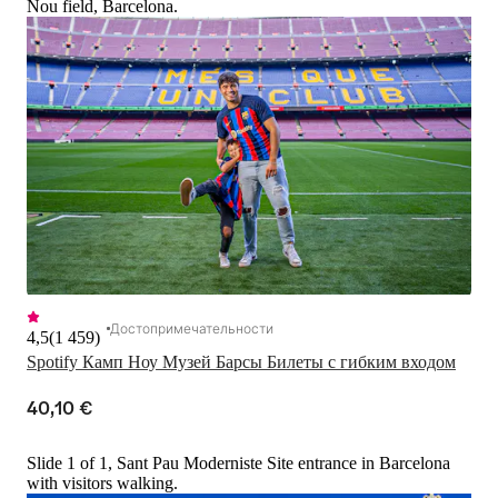
Nou field, Barcelona.
Достопримечательности
4,5
(
1 459
)
Spotify Камп Ноу Музей Барсы Билеты с гибким входом
40,10 €
Slide 1 of 1, Sant Pau Moderniste Site entrance in Barcelona
with visitors walking.