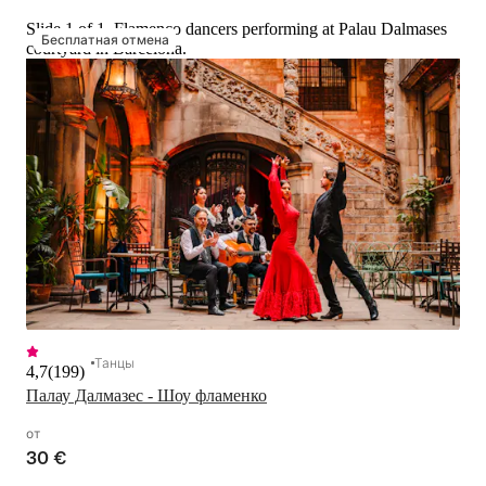
Slide 1 of 1, Flamenco dancers performing at Palau Dalmases
Бесплатная отмена
courtyard in Barcelona.
Танцы
4,7
(
199
)
Палау Далмазес - Шоу фламенко
от
30 €