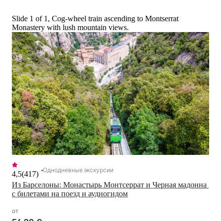
Slide 1 of 1, Cog-wheel train ascending to Montserrat
Monastery with lush mountain views.
Однодневные экскурсии
4,5
(
417
)
Из Барселоны: Монастырь Монтсеррат и Черная мадонна 
с билетами на поезд и аудиогидом
от