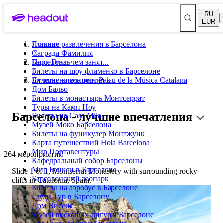
RU
EUR
Лучшие развлечения в Барселона
Главная
Саграда Фамилия
Парк Гуэль
Барселона: чем занят...
Билеты на шоу фламенко в Барселоне
Билеты на концерт Palau de la Música Catalana
Лучшие впечатления в...
Дом Бальо
Билеты в монастырь Монтсеррат
Туры на Камп Ноу
Барселона - лучшие впечатления
Билеты на Casa Mila
Музей Моко Барселона
Билеты на фуникулер Монтжуик
Карта путешествий Hola Barcelona
Мир Портавентуры
264 мероприятий
Кафедральный собор Барселоны
Мир Бэнкси в Барселоне
Slide 1 of 1, Montserrat Monastery with surrounding rocky
Барселонский зоопарк
cliffs in Catalonia, Spain.
Билеты на аэробус в Барселоне
Гауди Тур в Барселону
Дом Висенс
Музей восковых фигур в Барселоне