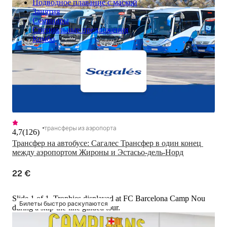
Подводное плавание с маской
Занятия
Семинары
Специальные предложения
Комбо
трансферы из аэропорта
4,7
(
126
)
Трансфер на автобусе: Сагалес Трансфер в один конец 
между аэропортом Жироны и Эстасьо-дель-Норд
22 €
Slide 1 of 1, Trophies displayed at FC Barcelona Camp Nou
Билеты быстро раскупаются
during a skip-the-line guided tour.