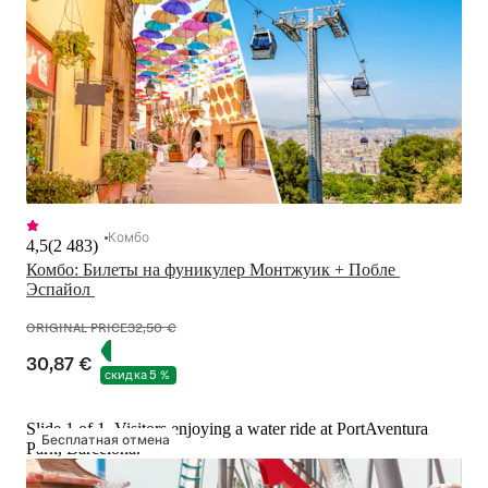
Комбо
4,5
(
2 483
)
Комбо: Билеты на фуникулер Монтжуик + Побле 
Эспайол 
ORIGINAL PRICE
32,50 €
30,87 €
скидка 5 %
Slide 1 of 1, Visitors enjoying a water ride at PortAventura
Бесплатная отмена
Park, Barcelona.