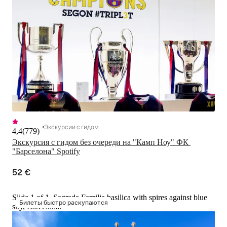
Экскурсии с гидом
4,4
(
779
)
Экскурсия с гидом без очереди на "Камп Ноу" ФК 
"Барселона" Spotify
52 €
Slide 1 of 1, Sagrada Familia basilica with spires against blue
Билеты быстро раскупаются
sky, Barcelona.