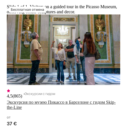
Slide 1 of 1, Visitors on a guided tour in the Picasso Museum,
Бесплатная отмена
observing ornate sculptures and decor.
Экскурсии с гидом
4,5
(
865
)
Экскурсия по музею Пикассо в Барселоне с гидом Skip-
the-Line
от
37 €