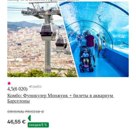
Комбо
4,5
(
6 020
)
Комбо: Фуникулер Монжуик + билеты в аквариум 
Барселоны
ORIGINAL PRICE
49 €
46,55 €
скидка 5 %