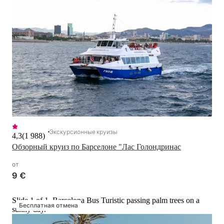
Экскурсионные круизы
4,3
(
1 988
)
Обзорный круиз по Барселоне "Лас Голондринас
от
9 €
Slide 1 of 1, Barcelona Bus Turistic passing palm trees on a
Бесплатная отмена
sunny day.