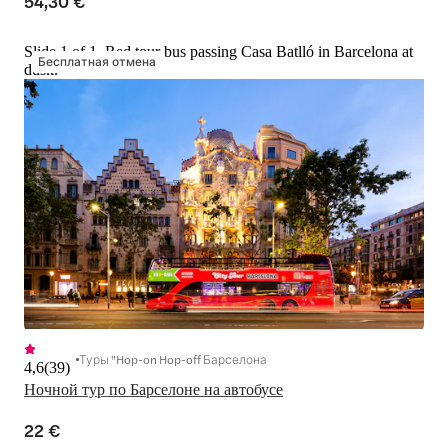
54,30 €
Slide 1 of 1, Red tour bus passing Casa Batlló in Barcelona at
Бесплатная отмена
dusk.
Туры "Hop-on Hop-off Барселона
4,6
(
39
)
Ночной тур по Барселоне на автобусе
22 €