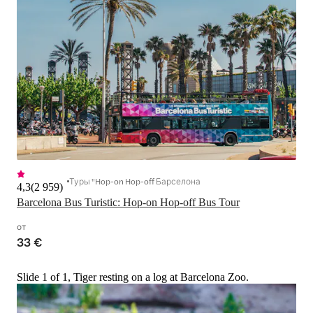
Туры "Hop-on Hop-off Барселона
4,3
(
2 959
)
Barcelona Bus Turistic: Hop-on Hop-off Bus Tour
от
33 €
Slide 1 of 1, Tiger resting on a log at Barcelona Zoo.