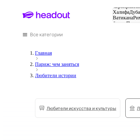
Поиск
мероприятий
Халифа
Дуб
Ватикана
Ри
башня
Пари
городов
Все категории
Главная
Париж: чем заняться
Любители истории
Любители искусства и культуры
Л