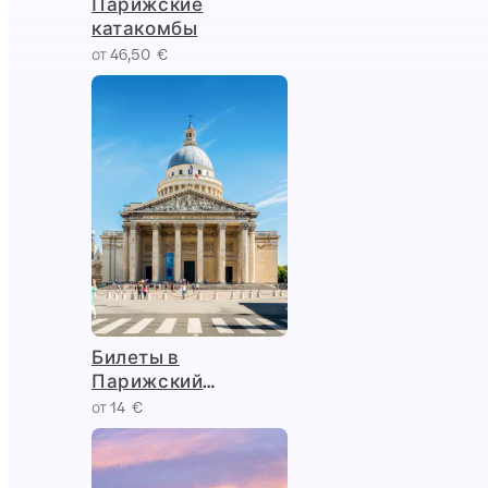
Парижские
катакомбы
от 46,50 €
Билеты в
Парижский
Пантеон
от 14 €