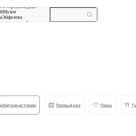
 и городов
Бурдж-
ай
Музеи
м
Эйфелева
ж
мероприятий и
юбители истории
Первый раз
Пары
Г