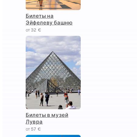
Билеты на
Эйфелеву башню
от 32 €
Билеты в музей
Лувра
от 57 €