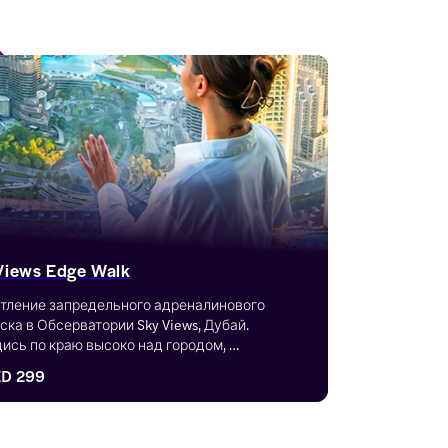
Views Edge Walk
тление запредельного адреналинового 
ска в Обсерватории Sky Views, Дубай. 
ись по краю высоко над городом, 
ждаясь захватывающими дух видами. С 
D 299
нгом 4.7 и такими функциями, как мгновенное 
ерждение и электронные билеты, это 20 
 чистого азарта.