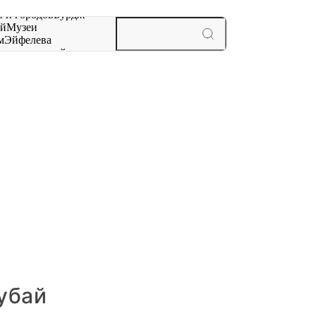
 и городов
Бурдж-
ай
Музеи
м
Эйфелева
ж
мероприятий и
убай