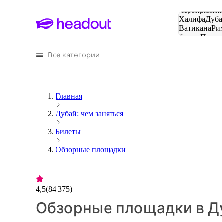
Поиск
мероприятий
Халифа
Дуб
Ватикана
Ри
башня
Пари
городов
Все категории
Главная
Дубай: чем заняться
Билеты
Обзорные площадки
4,5
(
84 375
)
Обзорные площадки в Д