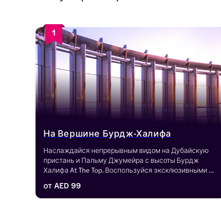
1
На Вершине Бурдж-Халифа
Наслаждайся непрерывным видом на Дубайскую 
пристань и Пальму Джумейра с высоты Бурдж 
Халифа At The Top. Воспользуйся эксклюзивными 
предложениями и экономными комбинациями, 
от
AED 99
которые дают доступ к другим популярным местам, 
таким как Дубайская рамка и Дубайский аквариум и 
Подводный зоопарк.