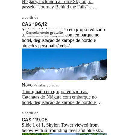
Niágara, incluindo a Torre Skylon, o 
passeio “Journey Behind the Falls” e 
degustação de xarope de bordo
a partir de
CA$ 196,12
Slide 1 of 1, tour guiado em grupo reduzido
Cancelamento gratuito
às cataratas do niágara com embarque no
hotel, degustação de xarope de bordo e
atrações personalizáveis-1
Novo
Visitas guiadas
Tour guiado em grupo reduzido às 
Cataratas do Niágara com embarque no 
hotel, degustação de xarope de bordo e 
atrações personalizáveis
a partir de
CA$ 119,05
Slide 1 of 1, Skylon Tower viewed from
below with surrounding trees and blue sky.