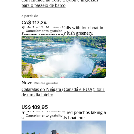
para o passeio de barco
a partir de
CA$ 112,24
Slide 1 of 1, Niagara Falls with tour boat in
Cancelamento gratuito
summer, surrounded by lush greenery.
Novo
Visitas guiadas
Cataratas do Niágara (Canadá e EUA): tour 
de um dia inteiro
US$ 189,95
Slide 1 of 1, Tourists in red ponchos taking a
Cancelamento gratuito
selfie on a Niagara Falls boat tour.