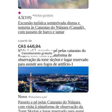
Visitas guiadas
4,5
(
110
)
Excursão turística semiprivada diurna e 
noturna às Cataratas do Niágara (Canadá), 
com passeio de barco e jantar
a partir de
CA$ 446,94
Slide 1 of 1, passeio a pé pelas cataratas do
Cancelamento gratuito
niágara com visita à plataforma de
observação da torre skylon e lugar reservado
para assistir aos fogos de artifício-1
Novo
Passeios a pé
Passeio a pé pelas Cataratas do Niágara 
com visita à plataforma de observação da 
Torre Skylon e lugar reservado para assistir 