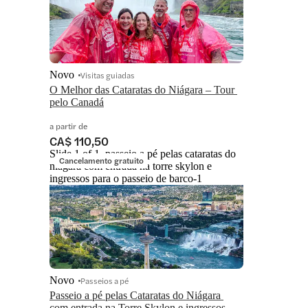
Novo
Visitas guiadas
O Melhor das Cataratas do Niágara – Tour 
pelo Canadá
a partir de
CA$ 110,50
Slide 1 of 1, passeio a pé pelas cataratas do
Cancelamento gratuito
niágara com entrada na torre skylon e
ingressos para o passeio de barco-1
Novo
Passeios a pé
Passeio a pé pelas Cataratas do Niágara 
com entrada na Torre Skylon e ingressos 