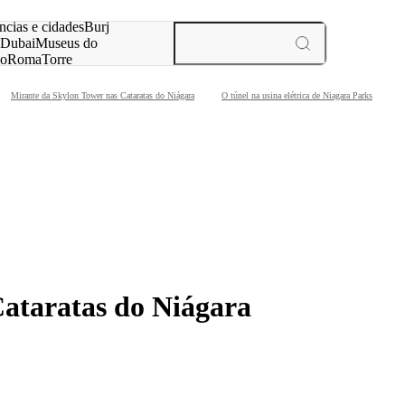
ar
ncias e cidades
Burj
Dubai
Museus do
no
Roma
Torre
aris
experiências e cidades
Mirante da Skylon Tower nas Cataratas do Niágara
O túnel na usina elétrica de Niagara Parks
Cataratas do Niágara