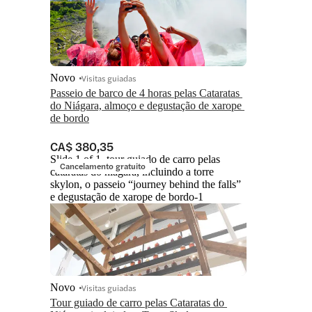
Novo
Visitas guiadas
Passeio de barco de 4 horas pelas Cataratas 
do Niágara, almoço e degustação de xarope 
de bordo
CA$ 380,35
Slide 1 of 1, tour guiado de carro pelas
Cancelamento gratuito
cataratas do niágara, incluindo a torre
skylon, o passeio “journey behind the falls”
e degustação de xarope de bordo-1
Novo
Visitas guiadas
Tour guiado de carro pelas Cataratas do 