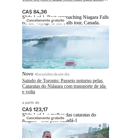
aos fogos de artifício
CA$ 84,36
Slide 1 of 1, Boat approaching Niagara Falls
Cancelamento gratuito
on the Voyage to the Falls tour, Canada.
Novo
Excursões de um dia
Saindo de Toronto: Passeio noturno pelas 
Cataratas do Niágara com transporte de ida 
e volta
a partir de
CA$ 123,17
Slide 1 of 1, o melhor das cataratas do
Cancelamento gratuito
niágara – tour pelo canadá-1