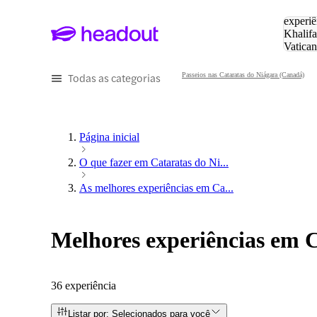
Pesquis
experiê
Khalifa
Vatica
Eiffel
P
Todas as categorias
Passeios nas Cataratas do Niágara (Canadá)
Página inicial
O que fazer em Cataratas do Ni...
As melhores experiências em Ca...
Melhores experiências em 
36 experiência
Listar por: Selecionados para você