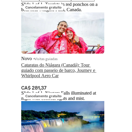
Slide 1 of 1, Tourists in red ponchos on a
Cancelamento gratuito
boat near Niagara Falls, Canada.
Novo
Visitas guiadas
Cataratas do Niágara (Canadá): Tour 
guiado com passeio de barco, Journey e 
Whirlpool Aero Car
CA$ 281,37
Slide 1 of 1, Niagara Falls illuminated at
Cancelamento gratuito
night with colorful lights and mist.