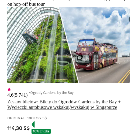
on hop-off bus tour.
Ogrody Gardens by the Bay
4,6
(
5 741
)
Zestaw biletów: Bilety do Ogrodów Gardens by the Bay + 
Wycieczki autobusowe wskakuj/wyskakuj w Singapurze
ORIGINAL PRICE
127 S$
114,30 S$
10% zniżki