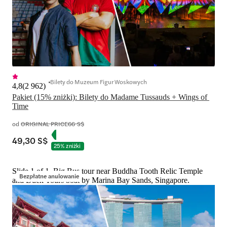
Bilety do Muzeum Figur Woskowych
4,8
(
2 962
)
Pakiet (15% zniżki): Bilety do Madame Tussauds + Wings of 
Time
od
ORIGINAL PRICE
66 S$
49,30 S$
25% zniżki
Slide 1 of 1, Big Bus tour near Buddha Tooth Relic Temple
Bezpłatne anulowanie
and Duck Tours boat by Marina Bay Sands, Singapore.