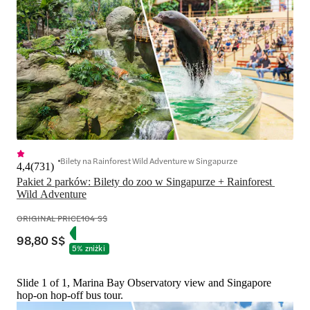
Bilety na Rainforest Wild Adventure w Singapurze
4,4
(
731
)
Pakiet 2 parków: Bilety do zoo w Singapurze + Rainforest 
Wild Adventure
ORIGINAL PRICE
104 S$
98,80 S$
5% zniżki
Slide 1 of 1, Marina Bay Observatory view and Singapore
hop-on hop-off bus tour.