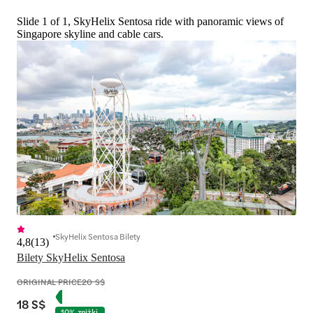
Slide 1 of 1, SkyHelix Sentosa ride with panoramic views of
Singapore skyline and cable cars.
SkyHelix Sentosa Bilety
4,8
(
13
)
Bilety SkyHelix Sentosa
ORIGINAL PRICE
20 S$
18 S$
10% zniżki