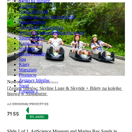
Skoki na bungee
Ziplining
Kryta przygoda
Zajęcia na świeżym powietrzu
Jazda quadem
Zwiedzanie z powietrza
Wycieczki samochodami linowymi
Sporty wodne
Kajakarstwo
Wellness
Baseny i kluby
Spa
Klasy
Warsztaty
Promocje
Zestawy biletów
Nowość
Skyline Luge Sentosa
Sport
[Zestaw biletów: Skyline Luge & Skyride + Bilety na kolejkę 
Formuła 1
od
ORIGINAL PRICE
77 S$
71 S$
8% zniżki
Slide 1 of 1, ArtScience Museum and Marina Bay Sands in