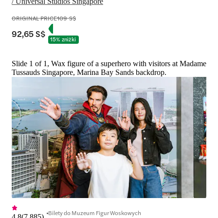
/ Universal Studios Singapore
ORIGINAL PRICE
109 S$
92,65 S$
15% zniżki
Slide 1 of 1, Wax figure of a superhero with visitors at Madame
Tussauds Singapore, Marina Bay Sands backdrop.
Bilety do Muzeum Figur Woskowych
4,8
(
7 885
)