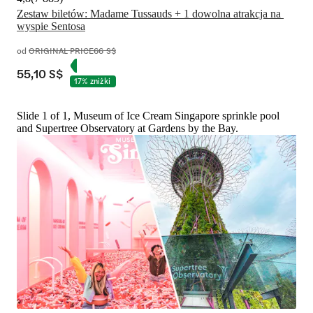
Zestaw biletów: Madame Tussauds + 1 dowolna atrakcja na 
wyspie Sentosa
od
ORIGINAL PRICE
66 S$
55,10 S$
17% zniżki
Slide 1 of 1, Museum of Ice Cream Singapore sprinkle pool
and Supertree Observatory at Gardens by the Bay.