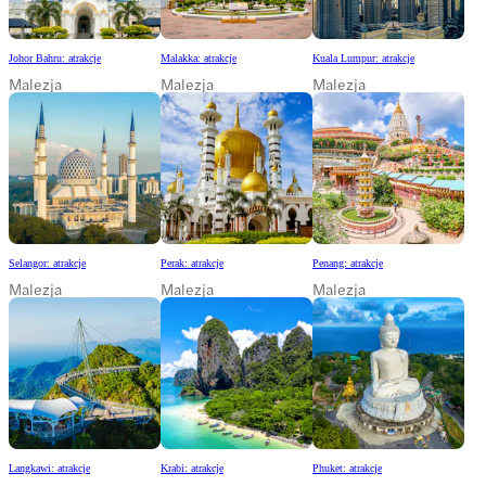
Johor Bahru: atrakcje
Malakka: atrakcje
Kuala Lumpur: atrakcje
Malezja
Malezja
Malezja
Selangor: atrakcje
Perak: atrakcje
Penang: atrakcje
Malezja
Malezja
Malezja
Langkawi: atrakcje
Krabi: atrakcje
Phuket: atrakcje