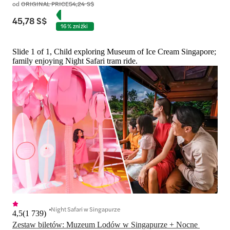
od
ORIGINAL PRICE
54,24 S$
45,78 S$
16% zniżki
Slide 1 of 1, Child exploring Museum of Ice Cream Singapore;
family enjoying Night Safari tram ride.
Night Safari w Singapurze
4,5
(
1 739
)
Zestaw biletów: Muzeum Lodów w Singapurze + Nocne 