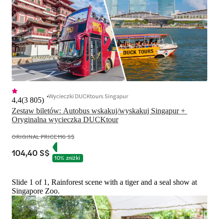
Wycieczki DUCKtours Singapur
4,4
(
3 805
)
Zestaw biletów: Autobus wskakuj/wyskakuj Singapur + 
Oryginalna wycieczka DUCKtour
ORIGINAL PRICE
116 S$
104,40 S$
10% zniżki
Slide 1 of 1, Rainforest scene with a tiger and a seal show at
Singapore Zoo.