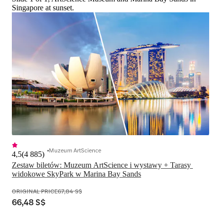
Singapore at sunset.
Muzeum ArtScience
4,5
(
4 885
)
Zestaw biletów: Muzeum ArtScience i wystawy + Tarasy 
widokowe SkyPark w Marina Bay Sands
ORIGINAL PRICE
67,84 S$
66,48 S$