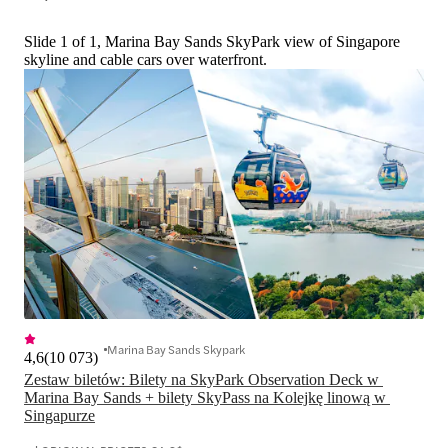
Slide 1 of 1, Marina Bay Sands SkyPark view of Singapore
skyline and cable cars over waterfront.
Marina Bay Sands Skypark
4,6
(
10 073
)
Zestaw biletów: Bilety na SkyPark Observation Deck w 
Marina Bay Sands + bilety SkyPass na Kolejkę linową w 
Singapurze