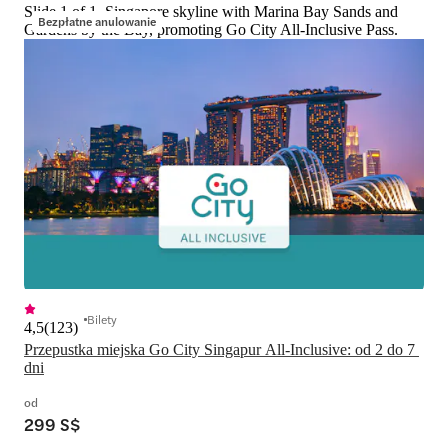
Slide 1 of 1, Singapore skyline with Marina Bay Sands and
Bezpłatne anulowanie
Gardens by the Bay, promoting Go City All-Inclusive Pass.
Bilety
4,5
(
123
)
Przepustka miejska Go City Singapur All-Inclusive: od 2 do 7 
dni
od
299 S$