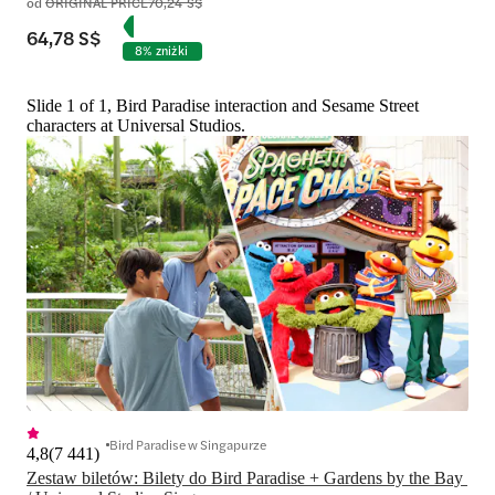
od
ORIGINAL PRICE
70,24 S$
64,78 S$
8% zniżki
Slide 1 of 1, Bird Paradise interaction and Sesame Street
characters at Universal Studios.
Bird Paradise w Singapurze
4,8
(
7 441
)
Zestaw biletów: Bilety do Bird Paradise + Gardens by the Bay 