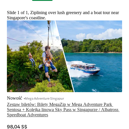
Slide 1 of 1, Ziplining over lush greenery and a boat tour near
Singapore's coastline.
Nowość
Mega Adventure Singapur
Zestaw biletów: Bilety MegaZip w Mega Adventure Park 
Sentosa + Kolejka linowa Sky Pass w Singapurze / Albatross 
Speedboat Adventures
98,04 S$