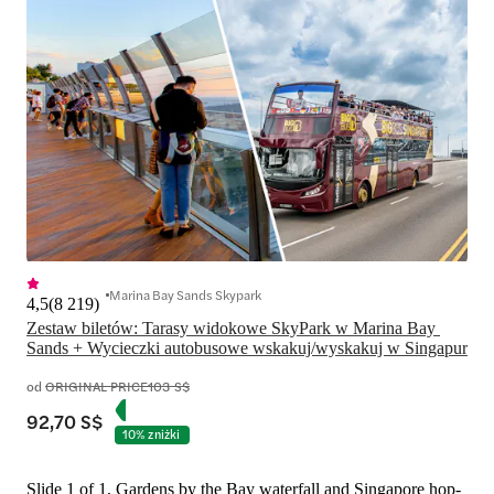
Marina Bay Sands Skypark
4,5
(
8 219
)
Zestaw biletów: Tarasy widokowe SkyPark w Marina Bay 
Sands + Wycieczki autobusowe wskakuj/wyskakuj w Singapur
od
ORIGINAL PRICE
103 S$
92,70 S$
10% zniżki
Slide 1 of 1, Gardens by the Bay waterfall and Singapore hop-