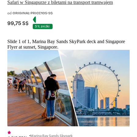
Safari w Singapurze z biletami na transport tramwajem
od
ORIGINAL PRICE
105 S$
99,75 S$
5% zniżki
Slide 1 of 1, Marina Bay Sands SkyPark deck and Singapore
Flyer at sunset, Singapore.
Marina Bay Sands Skypark