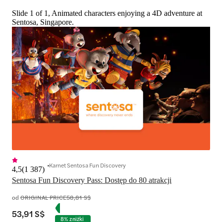
Slide 1 of 1, Animated characters enjoying a 4D adventure at
Sentosa, Singapore.
Karnet Sentosa Fun Discovery
4,5
(
1 387
)
Sentosa Fun Discovery Pass: Dostęp do 80 atrakcji
od
ORIGINAL PRICE
58,81 S$
53,91 S$
8% zniżki