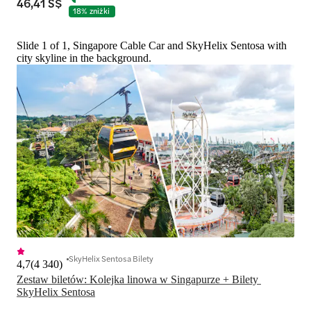
46,41 S$
18% zniżki
Slide 1 of 1, Singapore Cable Car and SkyHelix Sentosa with
city skyline in the background.
SkyHelix Sentosa Bilety
4,7
(
4 340
)
Zestaw biletów: Kolejka linowa w Singapurze + Bilety 
SkyHelix Sentosa