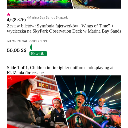
Marina Bay Sands Skypark
4,6
(
8 876
)
Zestaw biletów: Symfonia fajerwerków „Wings of Time” + 
wycieczka na SkyPark Observation Deck w Marina Bay Sands
od
ORIGINAL PRICE
61 S$
56,05 S$
8% zniżki
Slide 1 of 1, Children in firefighter uniforms role-playing at
KidZania fire rescue.