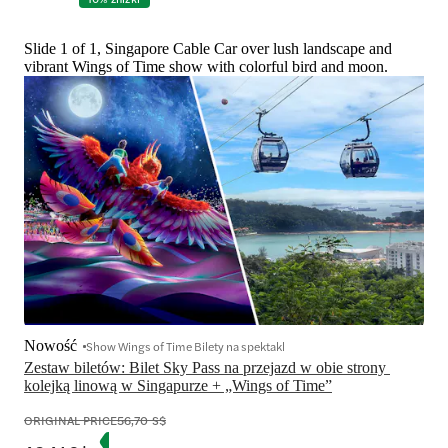
Slide 1 of 1, Singapore Cable Car over lush landscape and
vibrant Wings of Time show with colorful bird and moon.
Nowość
Show Wings of Time Bilety na spektakl
Zestaw biletów: Bilet Sky Pass na przejazd w obie strony 
kolejką linową w Singapurze + „Wings of Time”
ORIGINAL PRICE
56,70 S$