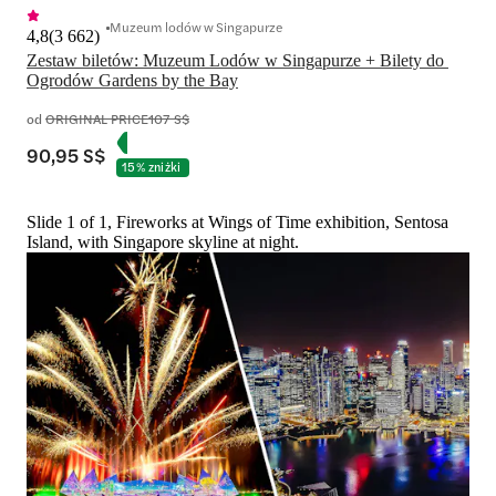
Muzeum lodów w Singapurze
4,8
(
3 662
)
Zestaw biletów: Muzeum Lodów w Singapurze + Bilety do 
Ogrodów Gardens by the Bay
od
ORIGINAL PRICE
107 S$
90,95 S$
15% zniżki
Slide 1 of 1, Fireworks at Wings of Time exhibition, Sentosa
Island, with Singapore skyline at night.