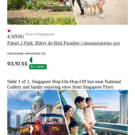
Zoo w Singapurze
4,5
(
926
)
Pakiet 2-Park: Bilety do Bird Paradise i singapurskiego zoo
ORIGINAL PRICE
98 S$
93,10 S$
5% zniżki
Slide 1 of 1, Singapore Hop-On-Hop-Off bus near National
Gallery and family enjoying view from Singapore Flyer.