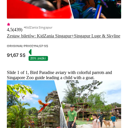
KidZania Singapur
4,5
(
439
)
Zestaw biletów: KidZania Singapur+Singapur Luge & Skyline
ORIGINAL PRICE
114,57 S$
91,67 S$
20% zniżki
Slide 1 of 1, Bird Paradise aviary with colorful parrots and
Singapore Zoo guide leading a child with a goat.