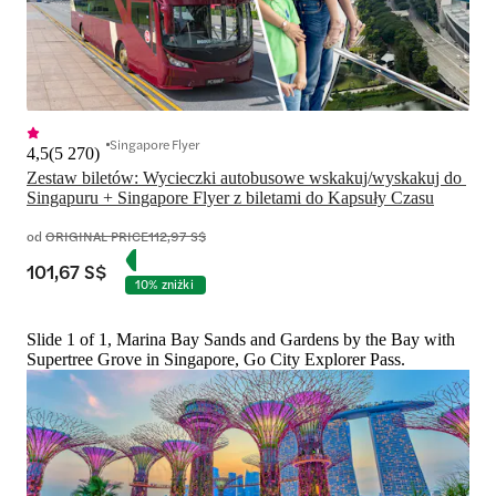
Singapore Flyer
4,5
(
5 270
)
Zestaw biletów: Wycieczki autobusowe wskakuj/wyskakuj do 
Singapuru + Singapore Flyer z biletami do Kapsuły Czasu
od
ORIGINAL PRICE
112,97 S$
101,67 S$
10% zniżki
Slide 1 of 1, Marina Bay Sands and Gardens by the Bay with
Supertree Grove in Singapore, Go City Explorer Pass.