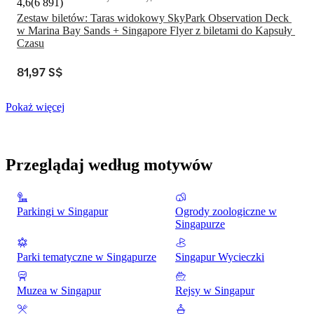
4,6
(
6 891
)
Zestaw biletów: Taras widokowy SkyPark Observation Deck 
w Marina Bay Sands + Singapore Flyer z biletami do Kapsuły 
Czasu
81,97 S$
Pokaż więcej
Przeglądaj według motywów
Parkingi w Singapur
Ogrody zoologiczne w
Singapurze
Parki tematyczne w Singapurze
Singapur Wycieczki
Muzea w Singapur
Rejsy w Singapur