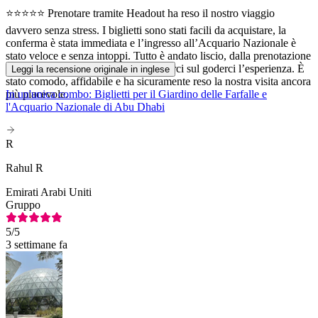
⭐⭐⭐⭐⭐ Prenotare tramite Headout ha reso il nostro viaggio
davvero senza stress. I biglietti sono stati facili da acquistare, la
conferma è stata immediata e l’ingresso all’Acquario Nazionale è
stato veloce e senza intoppi. Tutto è andato liscio, dalla prenotazione
all’arrivo, permettendoci di concentrarci sul goderci l’esperienza. È
Leggi la recensione originale in inglese
stato comodo, affidabile e ha sicuramente reso la nostra visita ancora
più piacevole.
In un'unica combo: Biglietti per il Giardino delle Farfalle e
l'Acquario Nazionale di Abu Dhabi
R
Rahul R
Emirati Arabi Uniti
Gruppo
5
/5
3 settimane fa