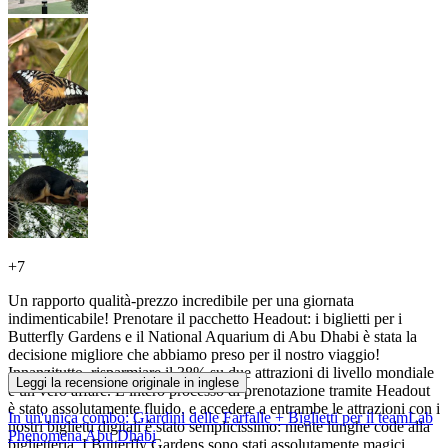
+
7
Un rapporto qualità-prezzo incredibile per una giornata
indimenticabile! Prenotare il pacchetto Headout: i biglietti per i
Butterfly Gardens e il National Aquarium di Abu Dhabi è stata la
decisione migliore che abbiamo preso per il nostro viaggio!
Innanzitutto, risparmiare il 38% su due attrazioni di livello mondiale
Leggi la recensione originale in inglese
è un vero affare. L’intero processo di prenotazione tramite Headout
è stato assolutamente fluido, e accedere a entrambe le attrazioni con i
In un'unica combo: Giardini delle Farfalle + Biglietti per il teamLab
nostri biglietti digitali è stato semplicissimo: niente lunghe code alla
Phenomena Abu Dhabi
biglietteria. I Butterfly Gardens sono stati assolutamente magici,