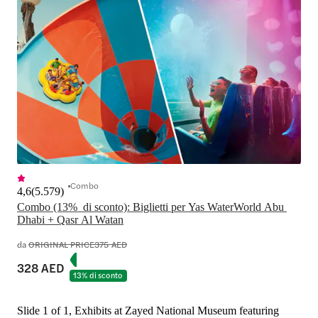
Combo
4,6
(
5.579
)
Combo (13%  di sconto): Biglietti per Yas WaterWorld Abu 
Dhabi + Qasr Al Watan
da
ORIGINAL PRICE
375 AED
328 AED
13% di sconto
Slide 1 of 1, Exhibits at Zayed National Museum featuring