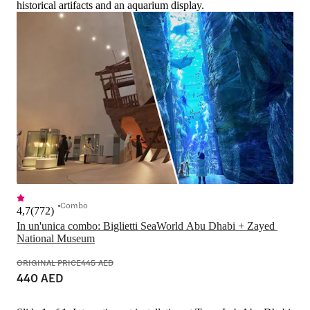
historical artifacts and an aquarium display.
Combo
4,7
(
772
)
In un'unica combo: Biglietti SeaWorld Abu Dhabi + Zayed 
National Museum
ORIGINAL PRICE
445 AED
440 AED