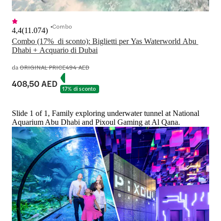
Combo
4,4
(
11.074
)
Combo (17%  di sconto): Biglietti per Yas Waterworld Abu 
Dhabi + Acquario di Dubai
da
ORIGINAL PRICE
494 AED
408,50 AED
17% di sconto
Slide 1 of 1, Family exploring underwater tunnel at National
Aquarium Abu Dhabi and Pixoul Gaming at Al Qana.