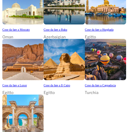
Cose da fare a Moscato
Cose da fare a Baku
Cose da fare a Hurghada
Oman
Azerbaigian
Egitto
Cose da fare a Luxor
Cose da fare a Il Cairo
Cose da fare a Cappadocia
Egitto
Egitto
Turchia