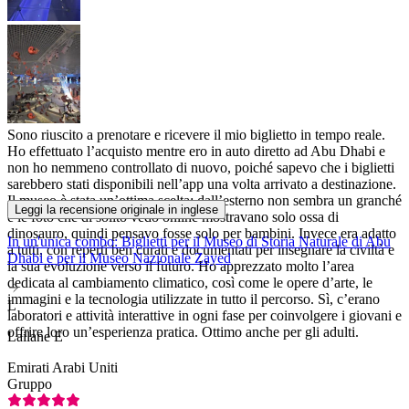
Sono riuscito a prenotare e ricevere il mio biglietto in tempo reale.
Ho effettuato l’acquisto mentre ero in auto diretto ad Abu Dhabi e
non ho nemmeno controllato di nuovo, poiché sapevo che i biglietti
sarebbero stati disponibili nell’app una volta arrivato a destinazione.
Il museo è stata un’ottima scelta: dall’esterno non sembra un granché
Leggi la recensione originale in inglese
e le foto che di solito vedo online mostravano solo ossa di
dinosauro, quindi pensavo fosse solo per bambini. Invece era adatto
In un'unica combo: Biglietti per il Museo di Storia Naturale di Abu
a tutti, con reperti ben curati e documentati per insegnare la civiltà e
Dhabi e per il Museo Nazionale Zayed
la sua evoluzione verso il futuro. Ho apprezzato molto l’area
dedicata al cambiamento climatico, così come le opere d’arte, le
immagini e la tecnologia utilizzate in tutto il percorso. Sì, c’erano
L
laboratori e attività interattive in ogni fase per coinvolgere i giovani e
offrire loro un’esperienza pratica. Ottimo anche per gli adulti.
Lailane E
Emirati Arabi Uniti
Gruppo