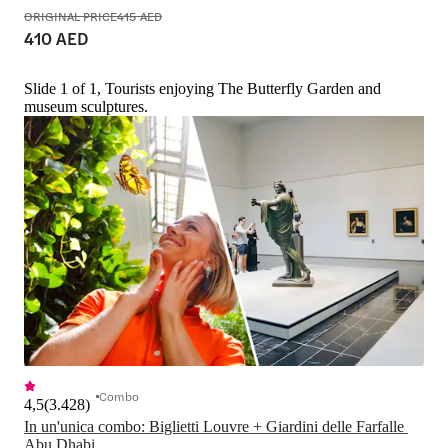
ORIGINAL PRICE
415 AED
410 AED
Slide 1 of 1, Tourists enjoying The Butterfly Garden and
museum sculptures.
Combo
4,5
(
3.428
)
In un'unica combo: Biglietti Louvre + Giardini delle Farfalle 
Abu Dhabi