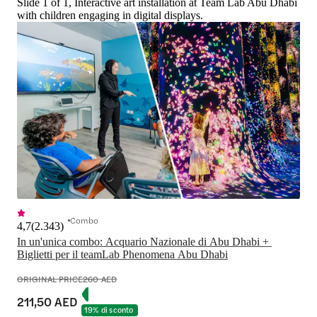
Slide 1 of 1, Interactive art installation at Team Lab Abu Dhabi
with children engaging in digital displays.
Combo
4,7
(
2.343
)
In un'unica combo: Acquario Nazionale di Abu Dhabi + 
ORIGINAL PRICE
260 AED
211,50 AED
19% di sconto