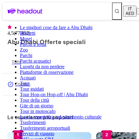
IT
AED
Le migliori cose da fare a Abu Dhabi
4,5
(
77.852
Biglietti
)
Musei
Abu Dhabi Offerte speciali
Parchi a tema
Zoo
Parchi
Tutti
Parchi acquatici
Luoghi da non perdere
Piattaforme di osservazione
Acquari
Combo
Tour
Tour guidati
Tour Hop-on Hop-off | Abu Dhabi
Tour della città
Gite di un giorno
Tour in motoscafo
Le esperienze più popolari
La tua esperienza nel patrimonio culturale
Trasferimenti
Trasferimenti aeroportuali
Servizi di viaggio
1
2