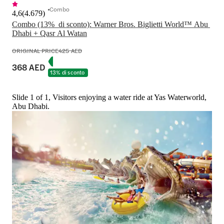
Combo
4,6
(
4.679
)
Combo (13%  di sconto): Warner Bros. Biglietti World™ Abu 
Dhabi + Qasr Al Watan
ORIGINAL PRICE
425 AED
368 AED
13% di sconto
Slide 1 of 1, Visitors enjoying a water ride at Yas Waterworld,
Abu Dhabi.