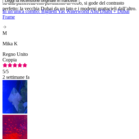
Leggi la recensione originale in francese
su una passerella con pavimento in vetro, si gode del contrasto
perfetto: la vecchia Dubai da un lato e i moderni grattacieli dall’altro.
In un'unica combo: Biglietti Yas Waterworld Abu Dhabi + Dubai
Frame
M
Mika K
Regno Unito
Coppia
5
/5
2 settimane fa