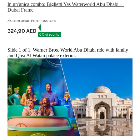
In un'unica combo: Biglietti Yas Waterworld Abu Dhabi + 
Dubai Frame
da
ORIGINAL PRICE
345 AED
324,90 AED
6% di sconto
Slide 1 of 1, Warner Bros. World Abu Dhabi ride with family
and Qasr Al Watan palace exterior.