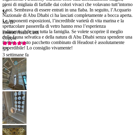
pieni di migliaia di farfalle dai colori vivaci che volavano tutt’intorno
a noi. Sembrava di essere entrati in una fiaba. In seguito, l’Acquario
M
Nazionale di Abu Dhabi ci ha lasciati completamente a bocca aperta.
Le imponenti esposizioni, l’incredibile varietà di vita marina e la
Ma B
spettacolare passerella di vetro hanno reso l’esperienza
indimenticabile per tutta la famiglia. Se volete scoprire il meglio
Emirati Arabi Uniti
della fauna selvatica e della natura di Abu Dhabi senza spendere una
Coppia
fortuna, questo pacchetto combinato di Headout è assolutamente
imperdibile! Lo consiglio vivamente!
5
/5
3 settimane fa