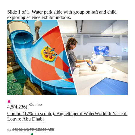
Slide 1 of 1, Water park slide with group on raft and child
exploring science exhibit indoors.
Combo
4,5
(
4.236
)
Combo (17%  di sconto): Biglietti per il WaterWorld di Yas e il 
Louvre Abu Dhabi
da
ORIGINAL PRICE
365 AED