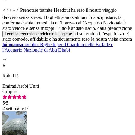
⭐⭐⭐⭐⭐ Prenotare tramite Headout ha reso il nostro viaggio
davvero senza stress. I biglietti sono stati facili da acquistare, la
conferma è stata immediata e l’ingresso all’Acquario Nazionale è
stato veloce e senza intoppi. Tutto è andato liscio, dalla prenotazione
all’arrivo, permettendoci di concentrarci sul goderci l’esperienza. È
Leggi la recensione originale in inglese
stato comodo, affidabile e ha sicuramente reso la nostra visita ancora
più piacevole.
In un'unica combo: Biglietti per il Giardino delle Farfalle e
l'Acquario Nazionale di Abu Dhabi
R
Rahul R
Emirati Arabi Uniti
Gruppo
5
/5
2 settimane fa