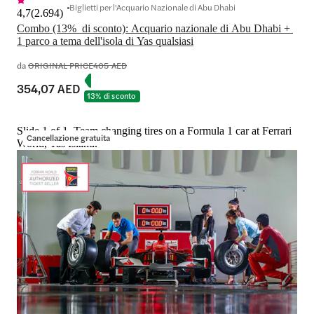
Biglietti per l'Acquario Nazionale di Abu Dhabi
4,7
(
2.694
)
Combo (13%  di sconto): Acquario nazionale di Abu Dhabi + 
1 parco a tema dell'isola di Yas qualsiasi
da
ORIGINAL PRICE
405 AED
354,07 AED
13% di sconto
Slide 1 of 1, Team changing tires on a Formula 1 car at Ferrari
Cancellazione gratuita
World, Yas Island.