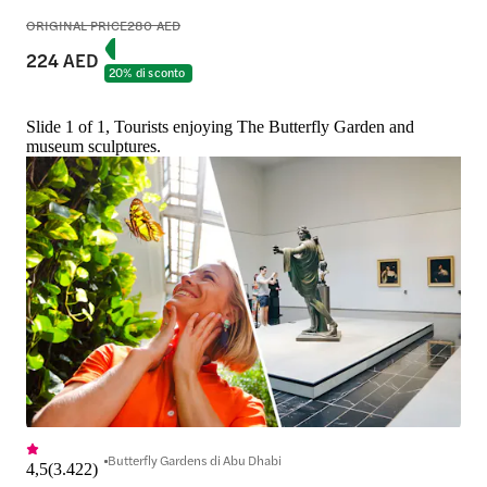
ORIGINAL PRICE
280 AED
224 AED
20% di sconto
Slide 1 of 1, Tourists enjoying The Butterfly Garden and
museum sculptures.
Butterfly Gardens di Abu Dhabi
4,5
(
3.422
)