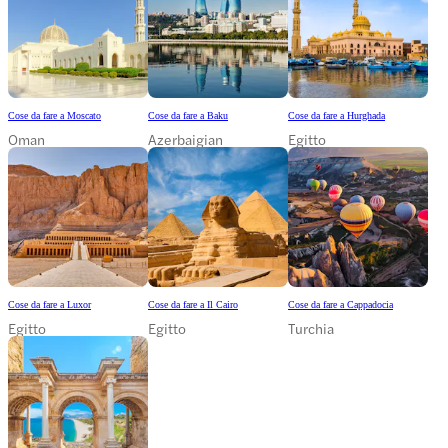
Cose da fare a Moscato
Cose da fare a Baku
Cose da fare a Hurghada
Oman
Azerbaigian
Egitto
Cose da fare a Luxor
Cose da fare a Il Cairo
Cose da fare a Cappadocia
Egitto
Egitto
Turchia