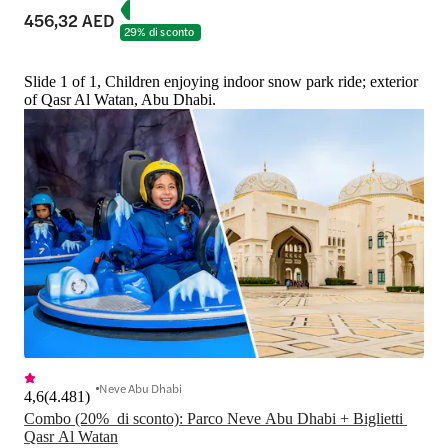
456,32 AED
29% di sconto
Slide 1 of 1, Children enjoying indoor snow park ride; exterior
of Qasr Al Watan, Abu Dhabi.
Neve Abu Dhabi
4,6
(
4.481
)
Combo (20%  di sconto): Parco Neve Abu Dhabi + Biglietti 
Qasr Al Watan