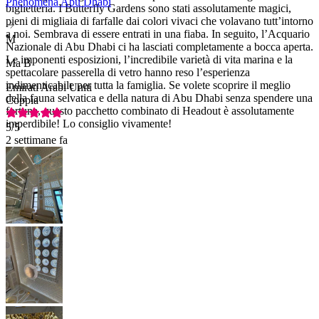
Phenomena Abu Dhabi
biglietteria. I Butterfly Gardens sono stati assolutamente magici,
pieni di migliaia di farfalle dai colori vivaci che volavano tutt’intorno
a noi. Sembrava di essere entrati in una fiaba. In seguito, l’Acquario
M
Nazionale di Abu Dhabi ci ha lasciati completamente a bocca aperta.
Le imponenti esposizioni, l’incredibile varietà di vita marina e la
Ma B
spettacolare passerella di vetro hanno reso l’esperienza
indimenticabile per tutta la famiglia. Se volete scoprire il meglio
Emirati Arabi Uniti
della fauna selvatica e della natura di Abu Dhabi senza spendere una
Coppia
fortuna, questo pacchetto combinato di Headout è assolutamente
imperdibile! Lo consiglio vivamente!
5
/5
2 settimane fa