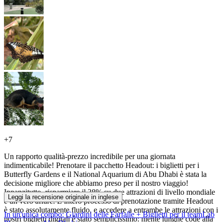
+
7
Un rapporto qualità-prezzo incredibile per una giornata
indimenticabile! Prenotare il pacchetto Headout: i biglietti per i
Butterfly Gardens e il National Aquarium di Abu Dhabi è stata la
decisione migliore che abbiamo preso per il nostro viaggio!
Innanzitutto, risparmiare il 38% su due attrazioni di livello mondiale
Leggi la recensione originale in inglese
è un vero affare. L’intero processo di prenotazione tramite Headout
è stato assolutamente fluido, e accedere a entrambe le attrazioni con i
In un'unica combo: Giardini delle Farfalle + Biglietti per il teamLab
nostri biglietti digitali è stato semplicissimo: niente lunghe code alla