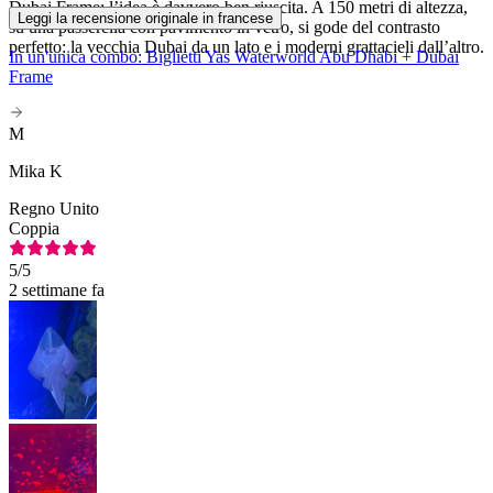
Dubai Frame: l’idea è davvero ben riuscita. A 150 metri di altezza,
Leggi la recensione originale in francese
su una passerella con pavimento in vetro, si gode del contrasto
perfetto: la vecchia Dubai da un lato e i moderni grattacieli dall’altro.
In un'unica combo: Biglietti Yas Waterworld Abu Dhabi + Dubai
Frame
M
Mika K
Regno Unito
Coppia
5
/5
2 settimane fa