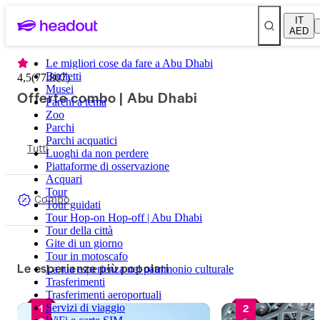
IT
AED
Le migliori cose da fare a Abu Dhabi
Biglietti
4,5
(
77.807
)
Musei
Offerte combo | Abu Dhabi
Parchi a tema
Zoo
Parchi
Parchi acquatici
Tutti
Luoghi da non perdere
Piattaforme di osservazione
Acquari
Tour
Combo
Tour guidati
Tour Hop-on Hop-off | Abu Dhabi
Tour della città
Gite di un giorno
Tour in motoscafo
Le esperienze più popolari
La tua esperienza nel patrimonio culturale
Trasferimenti
Trasferimenti aeroportuali
1
2
Servizi di viaggio