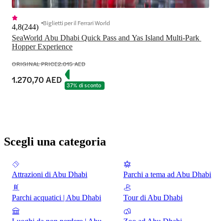
Biglietti per il Ferrari World
4,8
(
244
)
SeaWorld Abu Dhabi Quick Pass and Yas Island Multi-Park 
Hopper Experience
ORIGINAL PRICE
2.015 AED
1.270,70 AED
37% di sconto
Scegli una categoria
Attrazioni di Abu Dhabi
Parchi a tema ad Abu Dhabi
Parchi acquatici | Abu Dhabi
Tour di Abu Dhabi