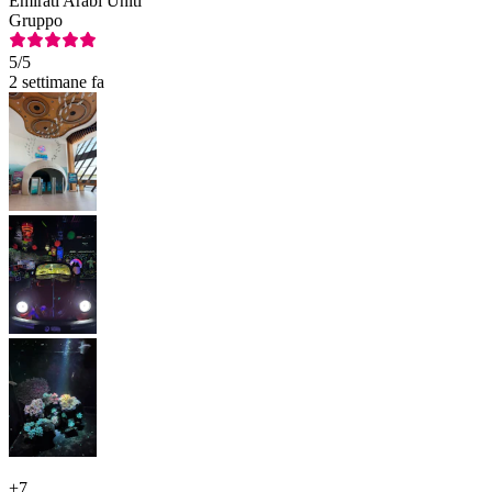
Emirati Arabi Uniti
Gruppo
5
/5
2 settimane fa
+
7