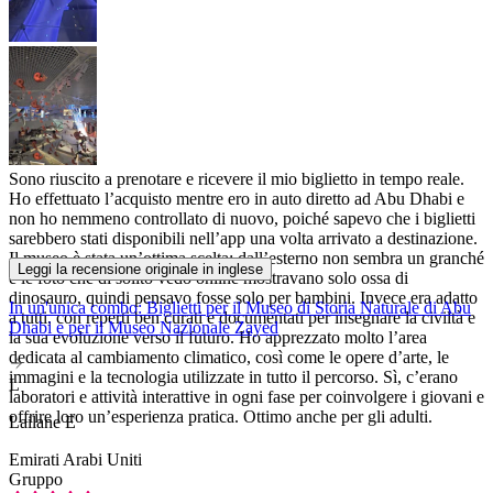
Sono riuscito a prenotare e ricevere il mio biglietto in tempo reale.
Ho effettuato l’acquisto mentre ero in auto diretto ad Abu Dhabi e
non ho nemmeno controllato di nuovo, poiché sapevo che i biglietti
sarebbero stati disponibili nell’app una volta arrivato a destinazione.
Il museo è stata un’ottima scelta: dall’esterno non sembra un granché
Leggi la recensione originale in inglese
e le foto che di solito vedo online mostravano solo ossa di
dinosauro, quindi pensavo fosse solo per bambini. Invece era adatto
In un'unica combo: Biglietti per il Museo di Storia Naturale di Abu
a tutti, con reperti ben curati e documentati per insegnare la civiltà e
Dhabi e per il Museo Nazionale Zayed
la sua evoluzione verso il futuro. Ho apprezzato molto l’area
dedicata al cambiamento climatico, così come le opere d’arte, le
immagini e la tecnologia utilizzate in tutto il percorso. Sì, c’erano
L
laboratori e attività interattive in ogni fase per coinvolgere i giovani e
offrire loro un’esperienza pratica. Ottimo anche per gli adulti.
Lailane E
Emirati Arabi Uniti
Gruppo