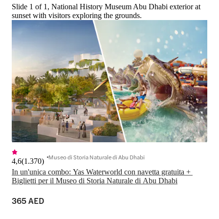
Slide 1 of 1, National History Museum Abu Dhabi exterior at
sunset with visitors exploring the grounds.
Museo di Storia Naturale di Abu Dhabi
4,6
(
1.370
)
In un'unica combo: Yas Waterworld con navetta gratuita + 
Biglietti per il Museo di Storia Naturale di Abu Dhabi
365 AED