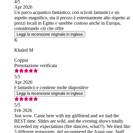
4
/5
Apr 2026
Un parco acquatico fantastico, con scivoli fantastici e un
aspetto magnifico, ma il prezzo è estremamente alto rispetto ai
prezzi locali in Egitto e sarebbe costoso anche in Europa,
considerando ciò che offre
Leggi la recensione originale in inglese
K
Khaled M
Coppia
Prenotazione verificata
5
/5
Apr 2026
è fantastico e contiene molte diapositive
Leggi la recensione originale in inglese
5
/5
Feb 2026
Just wow. Came here with my girlfriend and we had the
BEST time. Slides are wild, and the evening shows totally
exceeded my expectations (fire dancers, what?!). We tried like
5 different restaurants, def recommend the Asian one. Staff