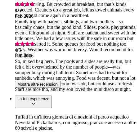
always smiling. Bit crowded at breakfast, but that’s kinda
expected. Cleaners do a great job, left us towel animals every
4
/5
day. Would come again in a heartbeat.
Feb 2026
Family trip with parents, siblings, and two toddlers—so
basically chaos, but the good kind. Slides, pools, playgrounds,
even a fairground at night. Staff are patient and sweet with the
little ones. We had a few issues with the safe in our room but
reception sorted it. Some queues for food but nothing too
crazy. Weather was warm but breezy. Would recommend for
4
/5
families.
Feb 2026
So, mixed bag here. The pools and slides are really fun, but
felt a bit overwhelmed by the number of people—was
suuuper busy during half term. Sometimes had to wait for
sunbeds, which was annoying. Food was decent, but not a lot
of veggie options. Our room was ok, but could use a refresh.
Mostra altre recensioni
Staff are nice tho, and my son loved the mini disco at night.
La tua esperienza
Tuffati in un'intera giornata di emozioni al parco acquatico
Neverland Pickalbatros, con ingresso, pranzo e accesso a oltre
60 scivoli e piscine.