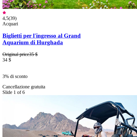
4,5
(
39
)
Acquari
Biglietti per l'ingresso al Grand
Aquarium di Hurghada
Original price
35 $
34 $
3% di sconto
Cancellazione gratuita
Slide 1 of 6