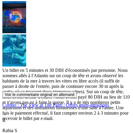
Un billet en 5 minutes et 30 DIH d'économisés par personne. Nous
sommes allés à l'Atlantis sur un coup de tête et avons observé les
habitants de la mer à travers les vitres en libre accès (il suffit de
passer à droite de l'entrée, puis de continuer encore 30 m après la
sortie, où se trouvent deux immenses vitres). Sur un coup de tête,
Voir le commentaire original en allemand
nous avons décidé d'entrer : nous avons payé 80 DIH au lieu de 110
et n'avons pas eu à faire la queue. Il y a de très nombreux petits
Combo : The View at The Palm : Offres multi-attractions
aquariums et des animations lumineuses d'une salle à l'autre. Une
fois le paiement effectué, il faut compter environ 2 à 3 minutes pour
recevoir le billet par e-mail.
R
Rabia S