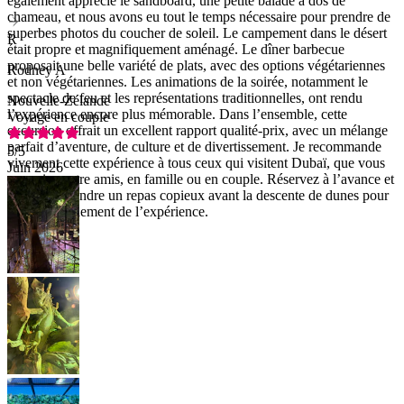
également apprécié le sandboard, une petite balade à dos de
chameau, et nous avons eu tout le temps nécessaire pour prendre de
superbes photos du coucher de soleil. Le campement dans le désert
R
était propre et magnifiquement aménagé. Le dîner barbecue
proposait une belle variété de plats, avec des options végétariennes
Rodney A
et non végétariennes. Les animations de la soirée, notamment le
spectacle de feu et les représentations traditionnelles, ont rendu
Nouvelle-Zélande
l’expérience encore plus mémorable. Dans l’ensemble, cette
Voyage en couple
excursion offrait un excellent rapport qualité-prix, avec un mélange
parfait d’aventure, de culture et de divertissement. Je recommande
5
/5
vivement cette expérience à tous ceux qui visitent Dubaï, que vous
Juin 2026
voyagiez entre amis, en famille ou en couple. Réservez à l’avance et
évitez de prendre un repas copieux avant la descente de dunes pour
profiter pleinement de l’expérience.