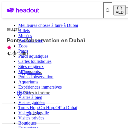
FR
AED
Meilleures choses à faire à Dubaï
BILLETS
Billets
Musées
Ponts d'observation en Dubaï
Parcs à thème
Zoos
Parcs
4,5
(
84 388
)
Parcs aquatiques
Cartes touristiques
Sites religieux
Monuments
Musées
Ponts d'observation
Aquariums
Expériences immersives
Parcs à thème
Visites
Visites à pied
Visites guidées
Tours Hop-On Hop-Off à Dubaï
Zoos
Visites de la ville
Visites privées
Boutiques