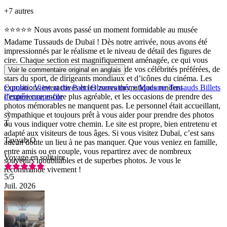
+
7 autres
⭐⭐⭐⭐⭐ Nous avons passé un moment formidable au musée
Madame Tussauds de Dubaï ! Dès notre arrivée, nous avons été
impressionnés par le réalisme et le niveau de détail des figures de
cire. Chaque section est magnifiquement aménagée, ce qui vous
donne l’impression d’être juste à côté de vos célébrités préférées, de
Voir le commentaire original en anglais
stars du sport, de dirigeants mondiaux et d’icônes du cinéma. Les
expositions interactives et les zones thématiques rendent
Combo : View at the Palm Observatory + Madame Tussauds Billets
l’expérience encore plus agréable, et les occasions de prendre des
d'entrée coupe-file
photos mémorables ne manquent pas. Le personnel était accueillant,
sympathique et toujours prêt à vous aider pour prendre des photos
T
ou vous indiquer votre chemin. Le site est propre, bien entretenu et
adapté aux visiteurs de tous âges. Si vous visitez Dubaï, c’est sans
Tayyab O
aucun doute un lieu à ne pas manquer. Que vous veniez en famille,
entre amis ou en couple, vous repartirez avec de nombreux
Voyage en solitaire
souvenirs inoubliables et de superbes photos. Je vous le
recommande vivement !
5
/5
Juil. 2026