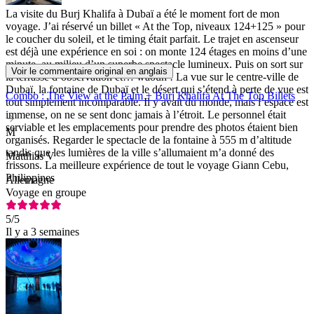
La visite du Burj Khalifa à Dubaï a été le moment fort de mon
voyage. J’ai réservé un billet « At the Top, niveaux 124+125 » pour
le coucher du soleil, et le timing était parfait. Le trajet en ascenseur
est déjà une expérience en soi : on monte 124 étages en moins d’une
minute, au milieu d’un superbe spectacle lumineux. Puis on sort sur
Voir le commentaire original en anglais
la terrasse d’observation et… waouh ! La vue sur le centre-ville de
Dubaï, la fontaine de Dubaï et le désert qui s’étend à perte de vue est
Combo : The View at the Palm + Burj Khalifa At The Top Billets
tout simplement incomparable. Il y avait du monde, mais l’espace est
immense, on ne se sent donc jamais à l’étroit. Le personnel était
serviable et les emplacements pour prendre des photos étaient bien
M
organisés. Regarder le spectacle de la fontaine à 555 m d’altitude
tandis que les lumières de la ville s’allumaient m’a donné des
Matthias V
frissons. La meilleure expérience de tout le voyage Giann Cebu,
Philippines
Allemagne
Voyage en groupe
5
/5
Il y a 3 semaines