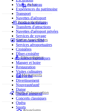
Excursions
Parcs
Visites en bateau
Expériences du patrimoine
Transport
Navettes d'aéroport
Parcs aquatiques
Location de voitures
Transferts d'attractions
Navettes d'aéroport privées
Services de voyage
Cartes touristiques
Wifi et cartes SIM
Services aéroportuaires
Croisières
Dîner-croisière
Sites religieux
Croisières touristiques
Manger et boire
Restauration
Visites culinaires
Monuments
Café et thé
Divertissement
Nouveautéauté
Danse
Ponts d'observation
Théâtre immersif
Concerts classiques
Opéra
Sports
Aquariums