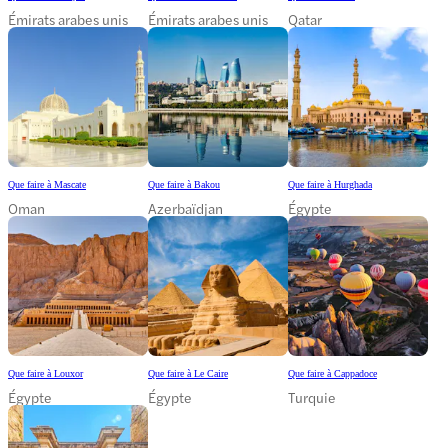
Émirats arabes unis
Émirats arabes unis
Qatar
Que faire à Mascate
Que faire à Bakou
Que faire à Hurghada
Oman
Azerbaïdjan
Égypte
Que faire à Louxor
Que faire à Le Caire
Que faire à Cappadoce
Égypte
Égypte
Turquie