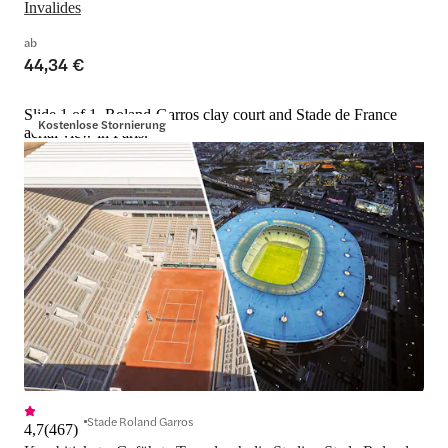
Invalides
ab
44,34 €
Slide 1 of 1, Roland-Garros clay court and Stade de France
Kostenlose Stornierung
aerial view in Paris.
Stade Roland Garros
4,7
(
467
)