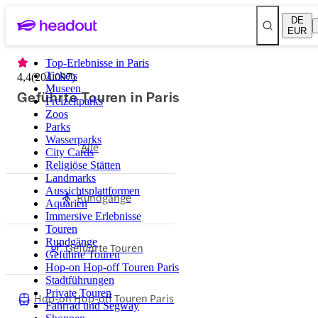
DE
EUR
Top-Erlebnisse in Paris
Tickets
4,4
(
204.097
)
Museen
Geführte Touren in Paris
Freizeitparks
Zoos
Parks
Wasserparks
Alle
City Cards
Religiöse Stätten
Landmarks
Aussichtsplattformen
Rundgänge
Aquarien
Immersive Erlebnisse
Touren
Rundgänge
Geführte Touren
Geführte Touren
Hop-on Hop-off Touren Paris
Stadtführungen
Private Touren
Hop-on Hop-off Touren Paris
Fahrrad und Segway