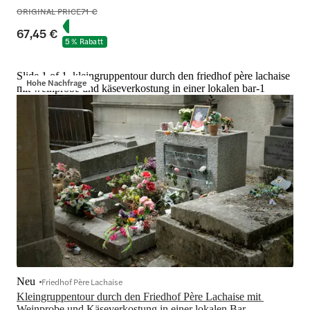
ORIGINAL PRICE
71 €
67,45 €
5 % Rabatt
Slide 1 of 1, kleingruppentour durch den friedhof père lachaise
Hohe Nachfrage
mit weinprobe und käseverkostung in einer lokalen bar-1
Neu
Friedhof Père Lachaise
Kleingruppentour durch den Friedhof Père Lachaise mit 
Weinprobe und Käseverkostung in einer lokalen Bar