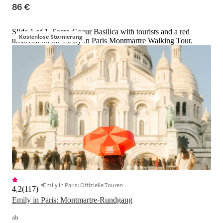
86 €
Slide 1 of 1, Sacre-Coeur Basilica with tourists and a red
Kostenlose Stornierung
umbrella on the Emily in Paris Montmartre Walking Tour.
Emily in Paris: Offizielle Touren
4,2
(
117
)
Emily in Paris: Montmartre-Rundgang
ab