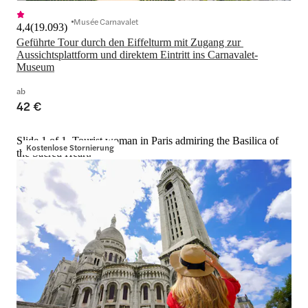
Musée Carnavalet
4,4
(
19.093
)
Geführte Tour durch den Eiffelturm mit Zugang zur 
Aussichtsplattform und direktem Eintritt ins Carnavalet-
Museum
ab
42 €
Slide 1 of 1, Tourist woman in Paris admiring the Basilica of
Kostenlose Stornierung
the Sacred Heart.