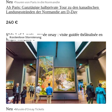
Neu
Touren von Paris in die Normandie
Ab Paris: Ganztägige halbprivate Tour zu den kanadischen 
Landungsstränden der Normandie am D-Day
240 €
Slide 1 of 1, paris - musée orsay : visite guidée théâtralisée en
Kostenlose Stornierung
langue française-1
Neu
Musée d'Orsay Tickets