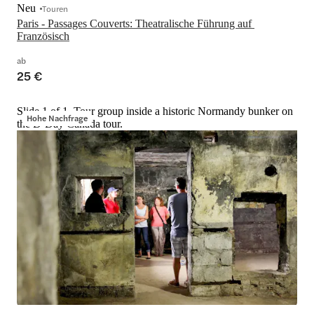
Neu
Touren
Paris - Passages Couverts: Theatralische Führung auf 
Französisch
ab
25 €
Slide 1 of 1, Tour group inside a historic Normandy bunker on
Hohe Nachfrage
the D-Day Canada tour.