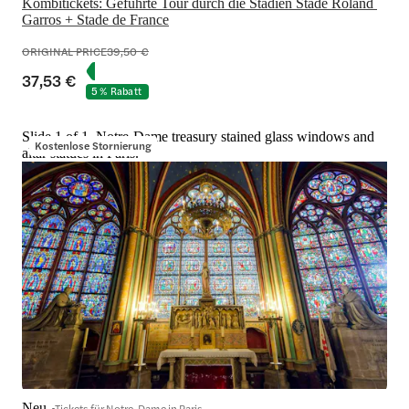
Kombitickets: Geführte Tour durch die Stadien Stade Roland 
Garros + Stade de France
ORIGINAL PRICE
39,50 €
37,53 €
5 % Rabatt
Slide 1 of 1, Notre-Dame treasury stained glass windows and
Kostenlose Stornierung
altar statues in Paris.
Neu
Tickets für Notre-Dame in Paris