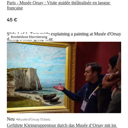
Paris - Musée Orsay : Visite guidée théâtralisée en langue 
française
45 €
Slide 1 of 1, Tour guide explaining a painting at Musée d'Orsay
Kostenlose Stornierung
during a small-group tour.
Neu
Musée d'Orsay Tickets
Geführte Kleingruppentour durch das Musée d’Orsay mit im 