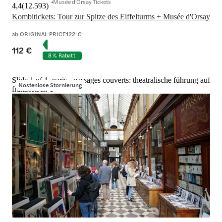
Musée d'Orsay Tickets
4,4
(
12.593
)
Kombitickets: Tour zur Spitze des Eiffelturms + Musée d'Orsay
ab
ORIGINAL PRICE
122 €
112 €
8 % Rabatt
Slide 1 of 1, paris - passages couverts: theatralische führung auf
Kostenlose Stornierung
französisch-1