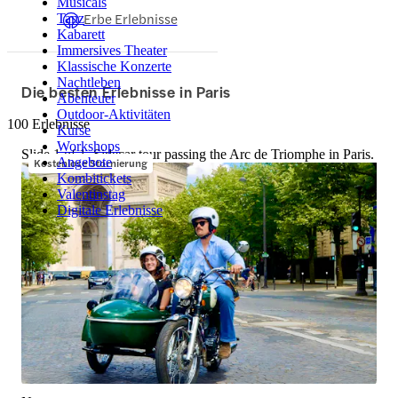
Musicals
Erbe Erlebnisse
Tanz
Kabarett
Immersives Theater
Klassische Konzerte
Nachtleben
Die besten Erlebnisse in Paris
Abenteuer
Outdoor-Aktivitäten
100 Erlebnisse
Kurse
Workshops
Slide 1 of 1, Sidecar tour passing the Arc de Triomphe in Paris.
Kostenlose Stornierung
Angebote
Kombitickets
Valentinstag
Digitale Erlebnisse