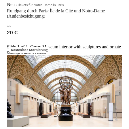
Neu
Tickets für Notre-Dame in Paris
Rundgang durch Paris: Île de la Cité und Notre-Dame 
(Außenbesichtigung)
ab
20 €
Slide 1 of 1, Orsay Museum interior with sculptures and ornate
Kostenlose Stornierung
ceiling, Paris, France.