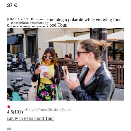
37 €
Slide 1 of 1, Person examining a polaroid while enjoying food
Kostenlose Stornierung
on the Emily in Paris Food Tour.
Emily in Paris: Offizielle Touren
4,5
(
101
)
Emily in Paris Food Tour
ab