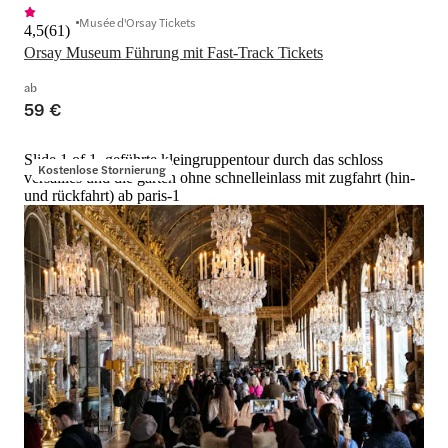
Musée d'Orsay Tickets
4,5
(
61
)
Orsay Museum Führung mit Fast-Track Tickets
ab
59 €
Slide 1 of 1, geführte kleingruppentour durch das schloss
Kostenlose Stornierung
versailles und die gärten ohne schnelleinlass mit zugfahrt (hin-
und rückfahrt) ab paris-1