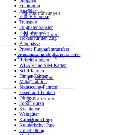
Shoppen
Fototouren
Ausflüge
Stadtführungen
Erbe Erlebnisse
Transport
Flughafentransfer
Erlebnistransfer
Private Touren
Tickets für den Zug
Bahnpässe
Private Flughafentransfers
Gemeinsame Flughafentransfers
Fahrrad und Segway
Reiseleistungen
WLAN und SIM-Karten
Schifffahrten
Dinner-Fahrten
Shoppen
Mittagsfahrten
Sightseeing-Fahrten
Essen und Trinken
Dining
Fototouren
Food Touren
Kochkurse
Weingüter
Ausflüge
Kaffee und Tee
Kulinarischer Pass
Unterhaltung