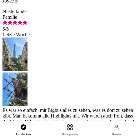
Joyce S
Niederlande
Familie
5
/5
Letzte Woche
Es war so einfach, mit Bigbus alles zu sehen, was es dort zu sehen
gibt. Man bekommt alle Highlights mit. Wir waren auch froh, dass
die letzten Abfahrtszeiten falsch waren, sodass wir noch eine Runde
drehen konnten. Disneyland war zauberhaft. Unsere Tochter hatte
den Spaß ihres Lebens. Tochter glücklich … Mütter glücklich 😊
Entdecken
Kategorien
Konto
Originale Bewertung auf Englisch anzeigen