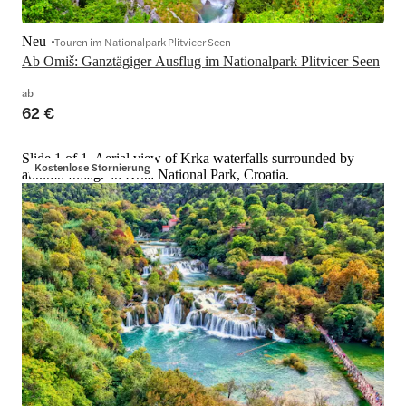
Neu
Touren im Nationalpark Plitvicer Seen
Ab Omiš: Ganztägiger Ausflug im Nationalpark Plitvicer Seen
ab
62 €
Slide 1 of 1, Aerial view of Krka waterfalls surrounded by
Kostenlose Stornierung
autumn foliage in Krka National Park, Croatia.