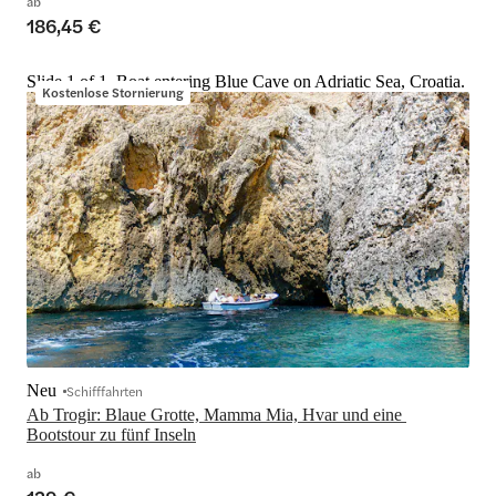
ab
186,45 €
Slide 1 of 1, Boat entering Blue Cave on Adriatic Sea, Croatia.
Kostenlose Stornierung
Neu
Schifffahrten
Ab Trogir: Blaue Grotte, Mamma Mia, Hvar und eine 
Bootstour zu fünf Inseln
ab