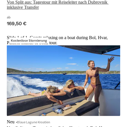
Von Split aus: Tagestour mit Reiseleiter nach Dubrovnik 
inklusive Transfer
ab
169,50 €
Slide 1 of 1, Guests relaxing on a boat during Bol, Hvar,
Kostenlose Stornierung
Pakleni islands & Šolta tour.
Neu
Blaue Lagune Kroatien