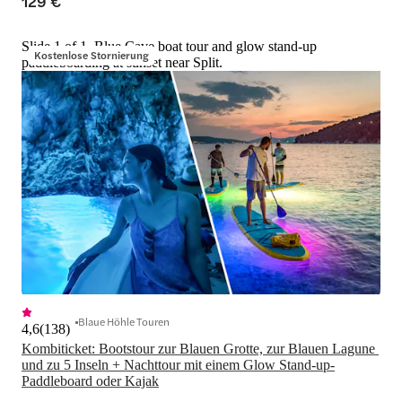
129 €
Slide 1 of 1, Blue Cave boat tour and glow stand-up
Kostenlose Stornierung
paddleboarding at sunset near Split.
Blaue Höhle Touren
4,6
(
138
)
Kombiticket: Bootstour zur Blauen Grotte, zur Blauen Lagune 
und zu 5 Inseln + Nachttour mit einem Glow Stand-up-
Paddleboard oder Kajak