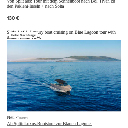
Von Split aus: Tour mit dem Schnellboot nach Bol, Hvar, zu 
den Pakleni-Inseln + nach Šolta
130 €
Slide 1 of 1, Luxury boat cruising on Blue Lagoon tour with
Hohe Nachfrage
distant island view.
Neu
Touren
Ab Split: Luxus-Bootstour zur Blauen Lagune 