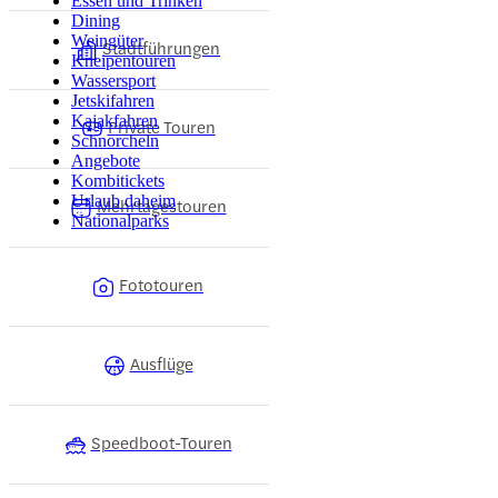
Essen und Trinken
Dining
Weingüter
Stadtführungen
Kneipentouren
Wassersport
Jetskifahren
Kajakfahren
Private Touren
Schnorcheln
Angebote
Kombitickets
Urlaub daheim
Mehrtagestouren
Nationalparks
Fototouren
Ausflüge
Speedboot-Touren