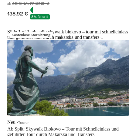
ab
ORIGINAL PRICE
151 €
138,92 €
8 % Rabatt
Slide 1 of 1, ab split: skywalk biokovo – tour mit schnelleinlass
Kostenlose Stornierung
und geführter tour durch makarska und transfers-1
Neu
Touren
Ab Split: Skywalk Biokovo – Tour mit Schnelleinlass und 
geführter Tour durch Makarska und Transfers