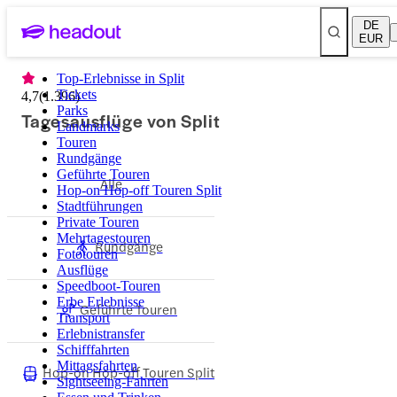
DE
EUR
Top-Erlebnisse in Split
Tickets
4,7
(
1.396
)
Parks
Tagesausflüge von Split
Landmarks
Touren
Rundgänge
Geführte Touren
Alle
Hop-on Hop-off Touren Split
Stadtführungen
Private Touren
Mehrtagestouren
Rundgänge
Fototouren
Ausflüge
Speedboot-Touren
Erbe Erlebnisse
Geführte Touren
Transport
Erlebnistransfer
Schifffahrten
Mittagsfahrten
Hop-on Hop-off Touren Split
Sightseeing-Fahrten