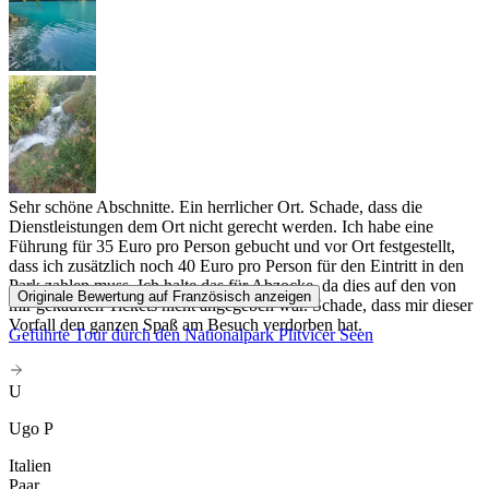
Sehr schöne Abschnitte. Ein herrlicher Ort. Schade, dass die
Dienstleistungen dem Ort nicht gerecht werden. Ich habe eine
Führung für 35 Euro pro Person gebucht und vor Ort festgestellt,
dass ich zusätzlich noch 40 Euro pro Person für den Eintritt in den
Park zahlen muss. Ich halte das für Abzocke, da dies auf den von
Originale Bewertung auf Französisch anzeigen
mir gekauften Tickets nicht angegeben war. Schade, dass mir dieser
Vorfall den ganzen Spaß am Besuch verdorben hat.
Geführte Tour durch den Nationalpark Plitvicer Seen
U
Ugo P
Italien
Paar