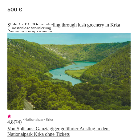
500 €
Slide 1 of 1, River winding through lush greenery in Krka
Kostenlose Stornierung
National Park, Croatia.
Nationalpark Krka
4,8
(
74
)
Von Split aus: Ganztägiger geführter Ausflug in den 
Nationalpark Krka ohne Tickets