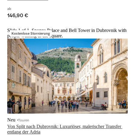
ab
146,90 €
Slide 1 of 1, Sponza Palace and Bell Tower in Dubrovnik with
Kostenlose Stornierung
people walking in the square.
Neu
Touren
Von Split nach Dubrovnik: Luxuriöser, malerischer Transfer 
entlang der Adria