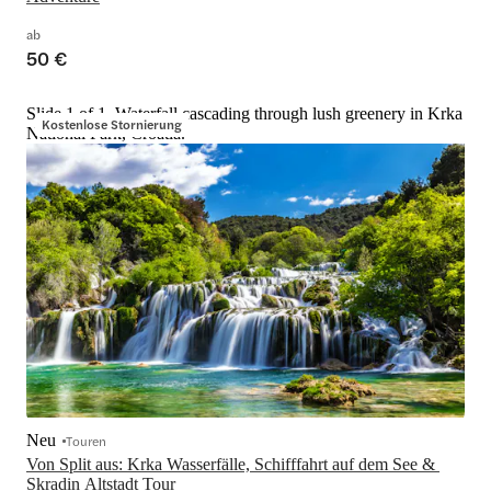
ab
50 €
Slide 1 of 1, Waterfall cascading through lush greenery in Krka
Kostenlose Stornierung
National Park, Croatia.
Neu
Touren
Von Split aus: Krka Wasserfälle, Schifffahrt auf dem See & 
Skradin Altstadt Tour