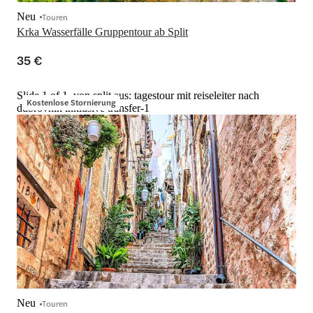
Neu
Touren
Krka Wasserfälle Gruppentour ab Split
35 €
Slide 1 of 1, von split aus: tagestour mit reiseleiter nach
Kostenlose Stornierung
dubrovnik inklusive transfer-1
Neu
Touren