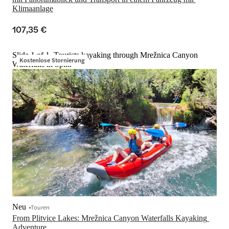
Klimaanlage
107,35 €
Slide 1 of 1, Tourists kayaking through Mrežnica Canyon
Kostenlose Stornierung
Waterfalls in Split.
Neu
Touren
From Plitvice Lakes: Mrežnica Canyon Waterfalls Kayaking 
Adventure