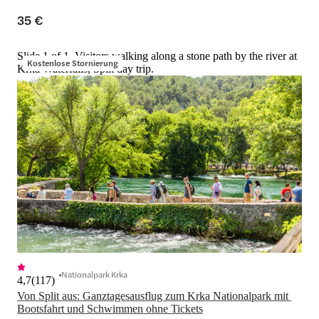
35 €
Slide 1 of 1, Visitors walking along a stone path by the river at
Kostenlose Stornierung
Krka Waterfalls, Split day trip.
Nationalpark Krka
4,7
(
117
)
Von Split aus: Ganztagesausflug zum Krka Nationalpark mit 
Bootsfahrt und Schwimmen ohne Tickets